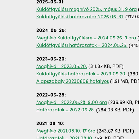
2025-05-31
:
Küldöttgyűlési meghívó 2025. május 31. 9 óra
Küldöttgyűlési határozatok 2025.05. 31.
(712.0
2024-05-25
:
Meghívó Küldöttgyűlésre - 2024.05.25. 9 óra
(
Küldöttgyűlési határozatok - 2024.05.25.
(445
2023-05-20
:
Meghívó - 2023.05.20.
(311.37 KB, PDF)
Küldöttgyűlés határozatok - 2023.05.20.
(380.
Alapszabaly 20230606 hatalyos
(1.91 MB, PD
2022-05-28
:
Meghivó - 2022.05.28. 9.00 óra
(236.69 KB, P
Határozatok - 2022.05.28.
(284.03 KB, PDF)
2021-08-10
:
Meghívó 2021.08.10. 17 óra
(243.67 KB, PDF)
Határozatok - 2021.08.10.
(591 KB, PDF)