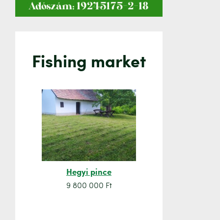
Fishing market
Hegyi pince
Orsó sze
9 800 000 Ft
7 500 