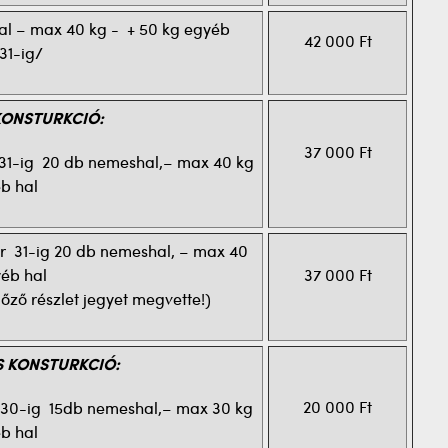
 hal – max 40 kg - + 50 kg egyéb
42 000 Ft
31-ig/
KONSTURKCIÓ:
37 000 Ft
us 31-ig 20 db nemeshal,– max 40 kg
b hal
nuár 31-ig 20 db nemeshal, – max 40
yéb hal
37 000 Ft
őző részlet jegyet megvette!)
S KONSTURKCIÓ:
20 000 Ft
lis 30-ig 15db nemeshal,– max 30 kg
b hal