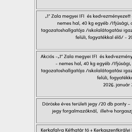
„1” Zala megyei IFI és kedvezményezett 
nemes hal, 40 kg egyéb /Ifjúsági, 
tagozatoshallgatója /iskolalátogatási iga
felüli, fogyatékkal élő/ - 2
Akciós -„1” Zala megyei IFI és kedvezmény
- nemes hal, 40 kg egyéb /Ifjúsági,
tagozatoshallgatója /iskolalátogatási iga
felüli, fogyatékk
2026. január 
Döröske éves területi jegy /20 db ponty
jegy forgalmazóknál, illetve horgasz
Kerkafalva Kéthatár tó + Kerkaszentkirályi