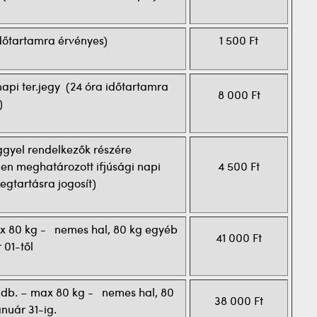
időtartamra érvényes)
1 500 Ft
api ter.jegy (24 óra időtartamra
8 000 Ft
)
jeggyel rendelkezők részére
en meghatározott ifjúsági napi
4 500 Ft
gtartásra jogosít)
ax 80 kg - nemes hal, 80 kg egyéb
41 000 Ft
 01-től
0 db. – max 80 kg - nemes hal, 80
38 000 Ft
nuár 31-ig.