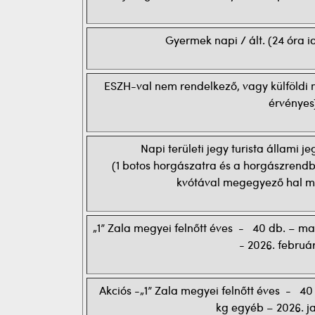
Gyermek napi / ált. (24 óra 
ESZH-val nem rendelkező, vagy külföldi n
érvényes
Napi területi jegy turista állami 
(1 botos horgászatra és a horgászrendb
kvótával megegyező hal me
„1” Zala megyei felnőtt éves - 40 db. – m
- 2026. február
Akciós -„1” Zala megyei felnőtt éves - 4
kg egyéb – 2026. ja