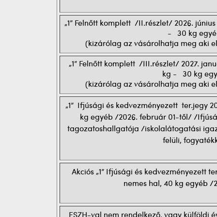
„1” Felnőtt komplett /II.részlet/ 2026. jún
- 30 kg egyé
(kizárólag az vásárolhatja meg aki el
„1” Felnőtt komplett /III.részlet/ 2027. j
kg - 30 kg eg
(kizárólag az vásárolhatja meg aki el
„1” Ifjúsági és kedvezményezett ter.jegy 2
kg egyéb /2026. február 01-től/ /Ifjús
tagozatoshallgatója /iskolalátogatási iga
felüli, fogyaték
Akciós „1” Ifjúsági és kedvezményezett t
nemes hal, 40 kg egyéb /2
ESZH-val nem rendelkező, vagy külföldi é