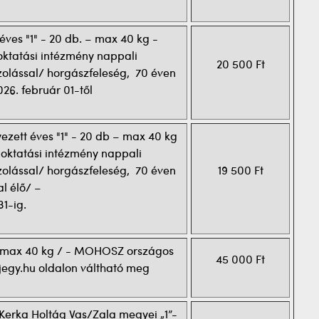
éves "1" - 20 db. – max 40 kg -
oktatási intézmény nappali
20 500 Ft
zolással/ horgászfeleség, 70 éven
026. február 01-től
ezett éves "1" - 20 db – max 40 kg
 oktatási intézmény nappali
zolással/ horgászfeleség, 70 éven
19 500 Ft
al élő/ –
31-ig.
 – max 40 kg / - MOHOSZ országos
45 000 Ft
jegy.hu oldalon váltható meg
 Kerka Holtág Vas/Zala megyei „1”-