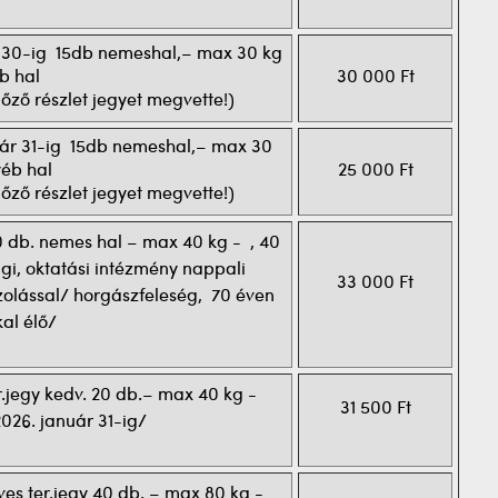
ius 30-ig 15db nemeshal,– max 30 kg
b hal
30 000 Ft
őző részlet jegyet megvette!)
anuár 31-ig 15db nemeshal,– max 30
yéb hal
25 000 Ft
őző részlet jegyet megvette!)
0 db. nemes hal – max 40 kg - , 40
ági, oktatási intézmény nappali
33 000 Ft
zolással/ horgászfeleség, 70 éven
kal élő/
er.jegy kedv. 20 db.– max 40 kg -
31 500 Ft
026. január 31-ig/
ves ter.jegy 40 db. – max 80 kg -