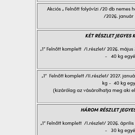
Akciós „ Felnőtt folyóvízi /20 db nemes
/2026. január 
KÉT RÉSZLET JEGYES 
„1” Felnőtt komplett /I.részlet/ 2026. máj
- 40 kg egyé
„1” Felnőtt komplett /II.részlet/ 2027. ja
kg - 40 kg eg
(kizárólag az vásárolhatja meg aki el
HÁROM RÉSZLET JEGYE
„1” Felnőtt komplett /I.részlet/ 2026. ápri
- 30 kg egyé