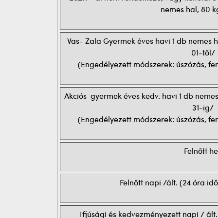
nemes hal, 80 
Vas- Zala Gyermek éves havi 1 db nemes ha
01-től/
(Engedélyezett módszerek: úszózás, fe
Akciós gyermek éves kedv. havi 1 db nemes 
31-ig/
(Engedélyezett módszerek: úszózás, fe
Felnőtt he
Felnőtt napi /ált. (24 óra i
Ifjúsági és kedvezményezett napi / ált