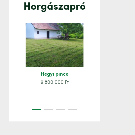
Horgászapró
Hegyi pince
Orsó sze
9 800 000 Ft
7 500 