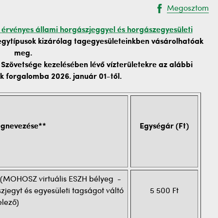
Megosztom
érvényes állami horgászjeggyel és horgászegyesületi
jegytípusok kizárólag tagegyesületeinkben vásárolhatóak
meg.
Szövetsége kezelésében lévő vízterületekre az alábbi
ak forgalomba 2026. január 01-től.
megnevezése**
Egységár (Ft)
j (MOHOSZ virtuális ESZH bélyeg -
zjegyt és egyesületi tagságot váltó
5 500 Ft
lező)