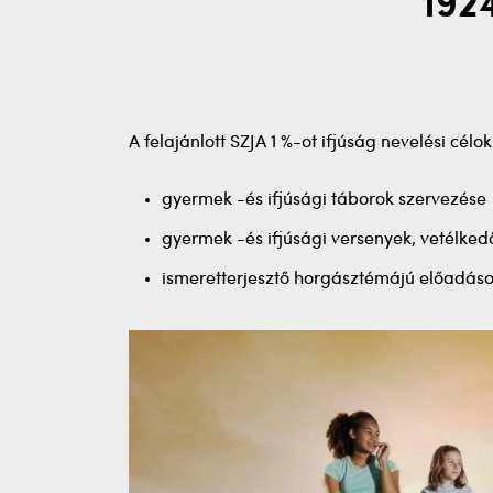
192
A felajánlott SZJA 1 %-ot ifjúság nevelési cél
gyermek -és ifjúsági táborok szervezése
gyermek -és ifjúsági versenyek, vetélked
ismeretterjesztő horgásztémájú előadás