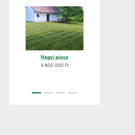
Hegyi pince
Orsó sze
9 800 000 Ft
7 500 