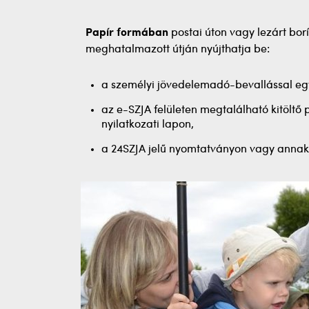
Papír formában
postai úton vagy lezárt bor
meghatalmazott útján nyújthatja be:
a személyi jövedelemadó-bevallással együ
az e-SZJA felületen megtalálható kitöltő 
nyilatkozati lapon,
a 24SZJA jelű nyomtatványon vagy annak 