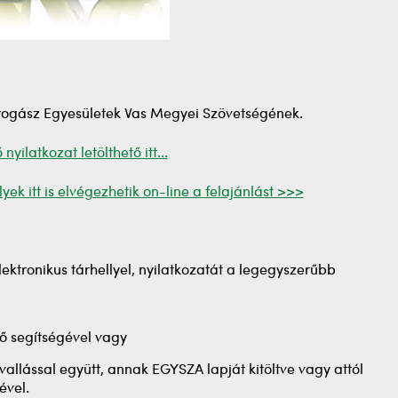
throgász Egyesületek Vas Megyei Szövetségének.
yilatkozat letölthető itt...
k itt is elvégezhetik on-line a felajánlást >>>
tronikus tárhellyel, nyilatkozatát a legegyszerűbb
ltő segítségével vagy
llással együtt, annak EGYSZA lapját kitöltve vagy attól
ével.