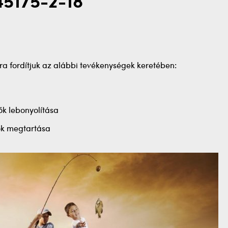
45175-2-18
okra fordítjuk az alábbi tevékenységek keretében:
ők lebonyolítása
ok megtartása