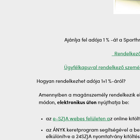
Ajánlja fel adója 1 % -át a Spor
Rendelkező n
Ügyfélkapuval rendelkező személye
Hogyan rendelkezhet adója 1+1 %-áról?
Amennyiben a magánszemély rendelkezik elek
módon,
elektronikus úton
nyújthatja be:
az
e-SZJA webes felületen a
z online kitö
az ÁNYK keretprogram segítségével a beva
elkülönítve a 24SZJA nyomtatvány kitöltés