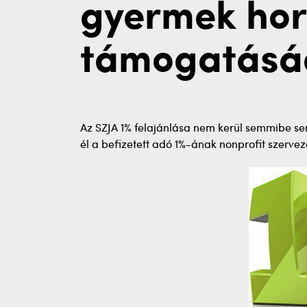
gyermek ho
támogatásá
Az SZJA 1% felajánlása nem kerül semmibe se
él a befizetett adó 1%-ának nonprofit szerveze