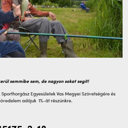
kerül semmibe sem, de nagyon sokat segít!
k Sporthorgász Egyesületek Vas Megyei Szövetségére és
i jövedelem adójuk 1%-át részünkre.