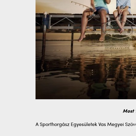
M
ost 
A Sporthorgász Egyesületek Vas Megyei Szöv