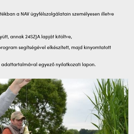
ítékban a NAV ügyfélszolgálatain személyesen illetve
tt, annak 24SZJA lapját kitöltve,
program segítségével elkészített, majd kinyomtatott
adattartalmával egyező nyilatkozati lapon.