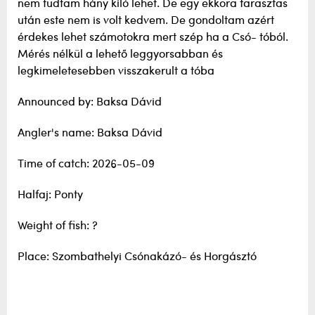
nem tudtam hány kiló lehet. De egy ekkora farasztas
után este nem is volt kedvem. De gondoltam azért
érdekes lehet számotokra mert szép ha a Csó- tóból.
Mérés nélkül a lehető leggyorsabban és
legkimeletesebben visszakerult a tóba
Announced by: Baksa Dávid
Angler's name: Baksa Dávid
Time of catch: 2026-05-09
Halfaj: Ponty
Weight of fish: ?
Place: Szombathelyi Csónakázó- és Horgásztó