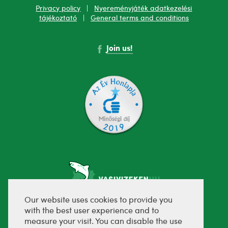
Privacy policy
|
Nyereményjáték adatkezelési
tájékoztató
|
General terms and conditions
Join us!
Our website uses cookies to provide you
with the best user experience and to
fejlesztette:
measure your visit. You can disable the use