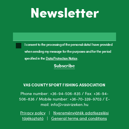
Newsletter
I consent to the processing of the personal data I have provided
when sending my message for the purposes and for the period
specified in the
Data Protection Notice
.
Subscribe
VAS COUNTY SPORT FISHING ASSOCIATION
Phone number: +36-94-506-835 / Fax: +36-94-
506-836 / Mobile number: +36-70-339-9703 / E-
mail: info@vasivizeken.hu
Privacy policy
|
Nyereményjáték adatkezelési
tájékoztató
|
General terms and conditions