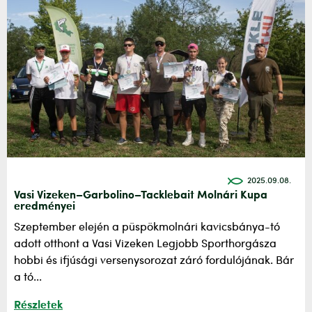
2025.09.08.
Vasi Vizeken–Garbolino–Tacklebait Molnári Kupa
eredményei
Szeptember elején a püspökmolnári kavicsbánya-tó
adott otthont a Vasi Vizeken Legjobb Sporthorgásza
hobbi és ifjúsági versenysorozat záró fordulójának. Bár
a tó...
Részletek