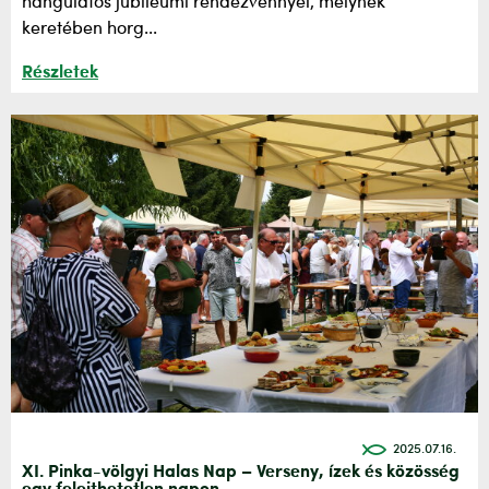
hangulatos jubileumi rendezvénnyel, melynek
keretében horg...
Részletek
2025.07.16.
XI. Pinka-völgyi Halas Nap – Verseny, ízek és közösség