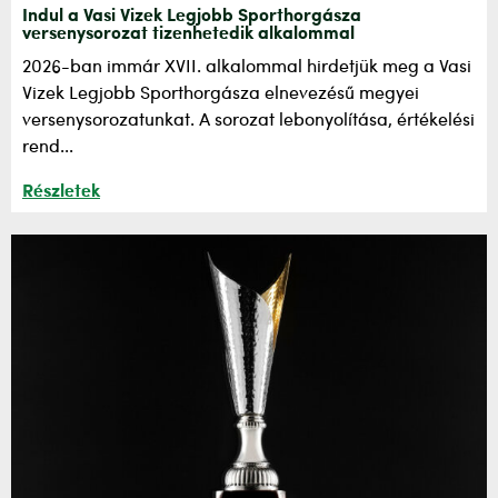
Indul a Vasi Vizek Legjobb Sporthorgásza
versenysorozat tizenhetedik alkalommal
2026-ban immár XVII. alkalommal hirdetjük meg a Vasi
Vizek Legjobb Sporthorgásza elnevezésű megyei
versenysorozatunkat. A sorozat lebonyolítása, értékelési
rend...
Részletek