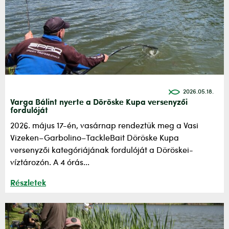
2026.05.18.
Varga Bálint nyerte a Döröske Kupa versenyzői
fordulóját
2026. május 17-én, vasárnap rendeztük meg a Vasi
Vizeken–Garbolino–TackleBait Döröske Kupa
versenyzői kategóriájának fordulóját a Döröskei-
víztározón. A 4 órás...
Részletek