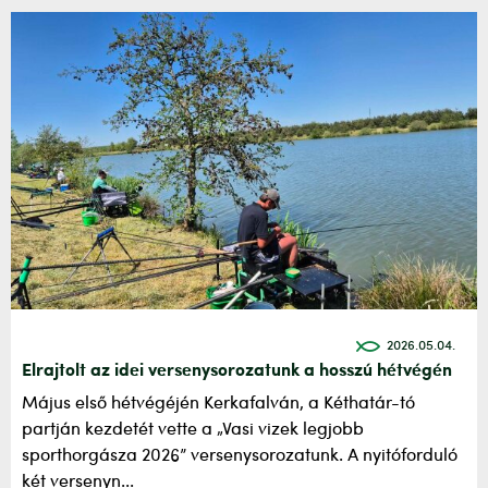
2026.05.04.
Elrajtolt az idei versenysorozatunk a hosszú hétvégén
Május első hétvégéjén Kerkafalván, a Kéthatár-tó
partján kezdetét vette a „Vasi vizek legjobb
sporthorgásza 2026” versenysorozatunk. A nyitóforduló
két versenyn...