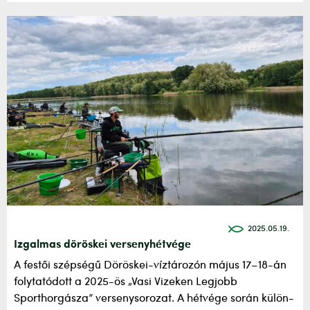
2025.05.19.
Izgalmas döröskei versenyhétvége
A festői szépségű Döröskei-víztározón május 17–18-án
folytatódott a 2025-ös „Vasi Vizeken Legjobb
Sporthorgásza” versenysorozat. A hétvége során külön-