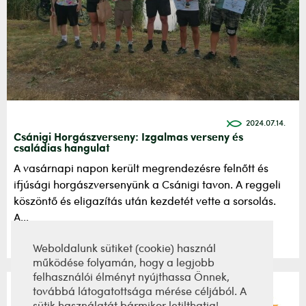
2024.07.14.
Csánigi Horgászverseny: Izgalmas verseny és
családias hangulat
A vasárnapi napon került megrendezésre felnőtt és
ifjúsági horgászversenyünk a Csánigi tavon. A reggeli
köszöntő és eligazítás után kezdetét vette a sorsolás.
A...
Részletek
Weboldalunk sütiket (cookie) használ
működése folyamán, hogy a legjobb
felhasználói élményt nyújthassa Önnek,
továbbá látogatottsága mérése céljából. A