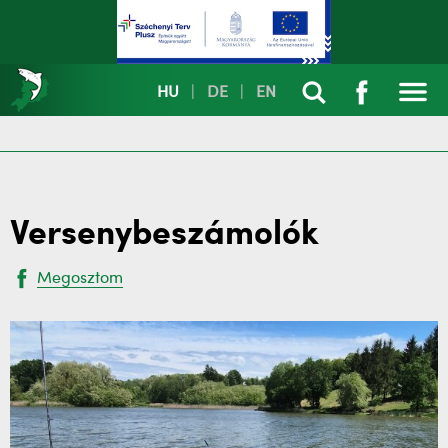
HU
|
DE
|
EN
Versenybeszámolók
Megosztom