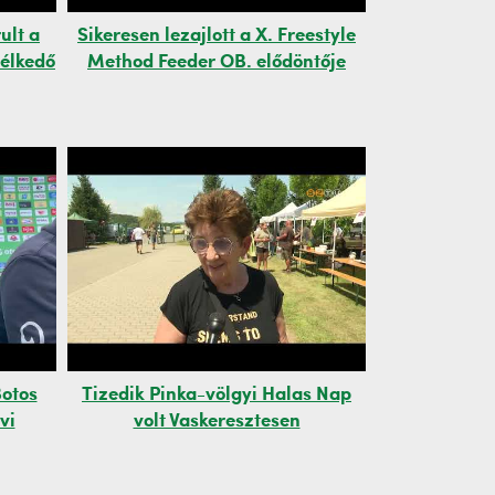
ult a
Sikeresen lezajlott a X. Freestyle
télkedő
Method Feeder OB. elődöntője
Botos
Tizedik Pinka-völgyi Halas Nap
vi
volt Vaskeresztesen