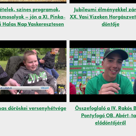
ételek, színes programok,
Jubileumi élményekkel zár
kmosolyok – jön a XI. Pinka-
XX. Vasi Vizeken Horgászve
i Halas Nap Vaskeresztesen
döntője
mas döröskei versenyhétvége
Összefoglaló a IV. Rakós 
Pontyfogó OB. Abért-ta
elődöntőjéről