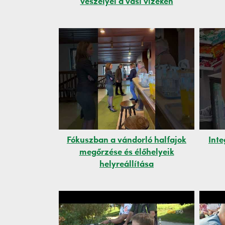
veszélyei a vasi vizeken
Fókuszban a vándorló halfajok
Inte
megőrzése és élőhelyeik
helyreállítása