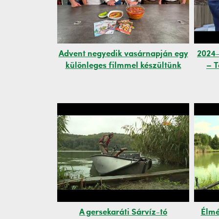
Advent negyedik vasárnapján egy
2024-
különleges filmmel készültünk
– T
A gersekaráti Sárvíz-tó
Élmé