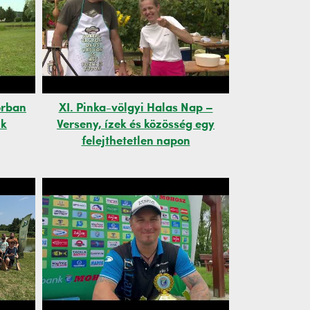
orban
XI. Pinka-völgyi Halas Nap –
nk
Verseny, ízek és közösség egy
felejthetetlen napon