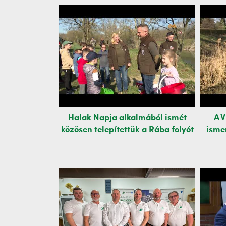
Halak Napja alkalmából ismét
A V
közösen telepítettük a Rába folyót
isme