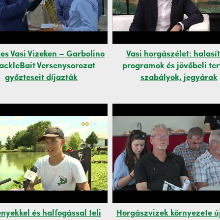
es Vasi Vizeken – Garbolino
Vasi horgászélet: halasí
ackleBait Versenysorozat
programok és jövőbeli ter
győzteseit díjazták
szabályok, jegyárak
nyekkel és halfogással teli
Horgászvizek környezete ú