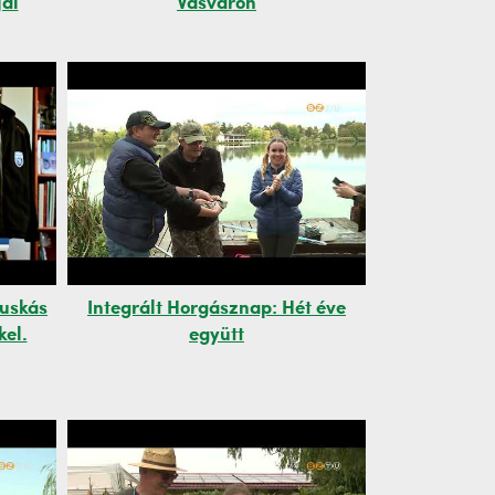
jai
Vasváron
Puskás
Integrált Horgásznap: Hét éve
kel.
együtt