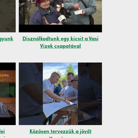
gyunk
Disznólkodtunk egy kicsit a Vasi
Vizek csapatával
dei
Közösen tervezzük a jövőt