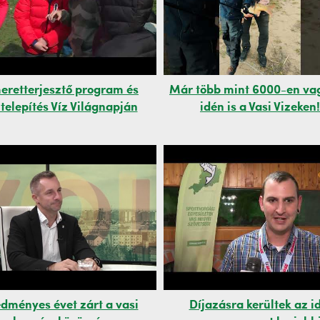
eretterjesztő program és
Már több mint 6000-en va
telepítés Víz Világnapján
idén is a Vasi Vizeken!
dményes évet zárt a vasi
Díjazásra kerültek az i