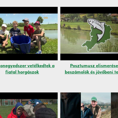
onegyedszer vetélkedtek a
Posztumusz elismerése
fiatal horgászok
beszámolók és jövőbeni t