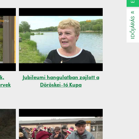
IDŐJÁRÁS
k,
Jubileumi hangulatban zajlott a
ervek
Döröskei-tó Kupa