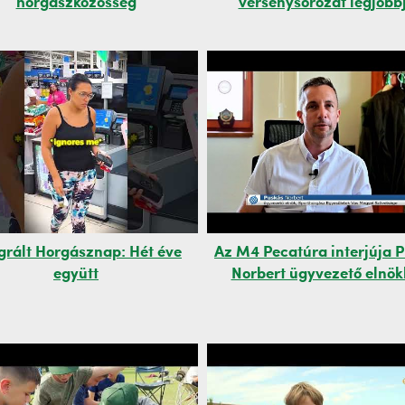
horgászközösség
versenysorozat legjobb
grált Horgásznap: Hét éve
Az M4 Pecatúra interjúja 
együtt
Norbert ügyvezető elnök