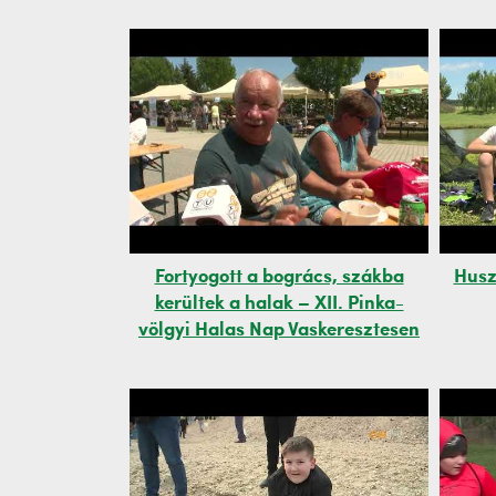
Fortyogott a bogrács, szákba
Husz
kerültek a halak – XII. Pinka-
völgyi Halas Nap Vaskeresztesen