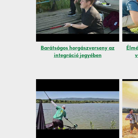
Barátságos horgászverseny az
Élmé
integráció jegyében
v