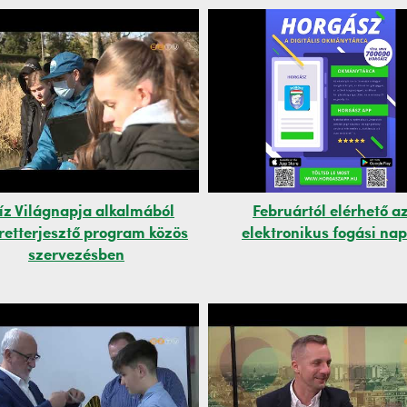
íz Világnapja alkalmából
Februártól elérhető a
retterjesztő program közös
elektronikus fogási nap
szervezésben