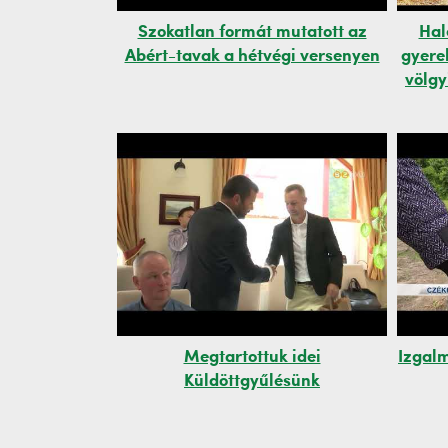
Szokatlan formát mutatott az
Hal
Abért-tavak a hétvégi versenyen
gyere
völgy
Megtartottuk idei
Izgal
Küldöttgyűlésünk