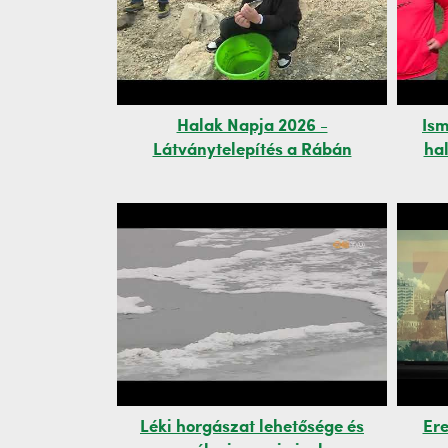
Halak Napja 2026 -
Ism
Látványtelepítés a Rábán
hal
Léki horgászat lehetősége és
Ere