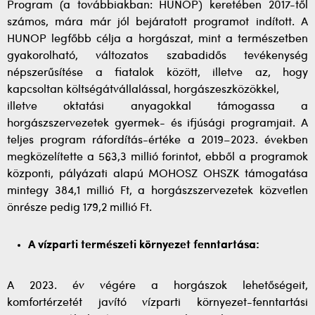
Program (a továbbiakban: HUNOP) keretében 2017-től
számos, mára már jól bejáratott programot indított. A
HUNOP legfőbb célja a horgászat, mint a természetben
gyakorolható, változatos szabadidős tevékenység
népszerűsítése a fiatalok között, illetve az, hogy
kapcsoltan költségátvállalással, horgászeszközökkel,
illetve oktatási anyagokkal támogassa a
horgászszervezetek gyermek- és ifjúsági programjait. A
teljes program ráfordítás-értéke a 2019–2023. években
megközelítette a 563,3 millió forintot, ebből a programok
központi, pályázati alapú MOHOSZ OHSZK támogatása
mintegy 384,1 millió Ft, a horgászszervezetek közvetlen
önrésze pedig 179,2 millió Ft.
A vízparti természeti környezet fenntartása:
A 2023. év végére a horgászok lehetőségeit,
komfortérzetét javító vízparti környezet-fenntartási