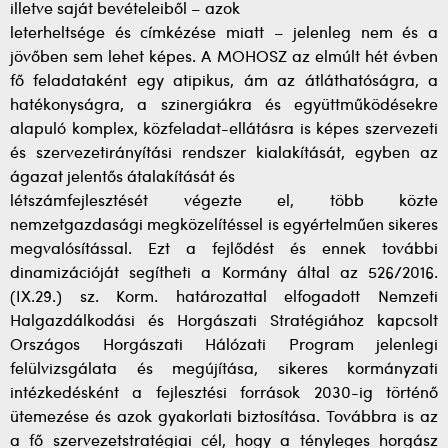
illetve saját bevételeiből – azok
leterheltsége és címkézése miatt – jelenleg nem és a
jövőben sem lehet képes. A MOHOSZ az elmúlt hét évben
fő feladataként egy atipikus, ám az átláthatóságra, a
hatékonyságra, a szinergiákra és együttműködésekre
alapuló komplex, közfeladat-ellátásra is képes szervezeti
és szervezetirányítási rendszer kialakítását, egyben az
ágazat jelentős átalakítását és
létszámfejlesztését végezte el, több közte
nemzetgazdasági megközelítéssel is egyértelműen sikeres
megvalósítással. Ezt a fejlődést és ennek további
dinamizációját segítheti a Kormány által az 526/2016.
(IX.29.) sz. Korm. határozattal elfogadott Nemzeti
Halgazdálkodási és Horgászati Stratégiához kapcsolt
Országos Horgászati Hálózati Program jelenlegi
felülvizsgálata és megújítása, sikeres kormányzati
intézkedésként a fejlesztési források 2030-ig történő
ütemezése és azok gyakorlati biztosítása. Továbbra is az
a fő szervezetstratégiai cél, hogy a tényleges horgász