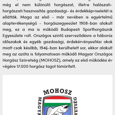
még el nem különülő horgászat, illetve halászati-
horgászati hasznosítás gazdasági- és érdekképviseletét is
ellátták. Maga az első - már nevében is egyértelmű
alaptevékenységű - horgászegyesület 1908-ban alakult
meg, ez a ma is működő Budapesti Sporthorgászok
Egyesülete volt. Országos szintű szerveződésre a háborús
időszakok és egyéb gazdasági, érdekérvényesítési okok
miatt csak később, 1946-ban kerülhetett sor, ekkor alakult
meg az azóta is folyamatosan működő Magyar Országos
Horgász Szövetség (MOHOSZ), amely az első működési év
végére 17.000 horgász tagot tömörített.