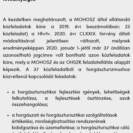
A kezdetben meghatározott, a MOHOSZ által ellátandó
közfeladatok köre a 2019. évi beszámolóban: 23
közfeladat) a Hhvtv. 2020. évi CLXXIV. törvény általi
módosításával jelentősen változott, melynek
eredményeképpen 2020. január 1-jétől már 37 önállóan
azonosítható jogcímre volt bontható azon közfeladatok
köre, mely a MOHOSZ és az OHSZK feladatellátás alapját
képezik. A 37 közfeladatból a horgászturizmushoz
közvetlenül kapcsolódó feladatok:
a horgászturisztikai fejlesztési igények, lehetőségek
felkutatása, a fejlesztések ösztönzése, azok
összehangolása;
a horgászati és horgászturisztikai szolgáltatások
értékelési, minőségbiztosítási rendszerének
kidolgozása és üzemeltetése; a horgászturisztikai célú