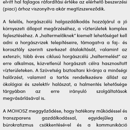
elvitt hal fajlagos ráfordítási értéke az elérhető beszerzési
(piaci) árhoz viszonyítva akár megtízszereződik.
A felelős, horgászcélú halgazdálkodás hozzájárul a jó
környezeti állapot megőrzéséhez, a vízterületek komplex
fejlesztéséhez. A „haltermelőknek” kiemelt lehetőséget kell
adni a horgászvizek telepítéseire, támogatva a faj- és
korosztály szerinti szerkezet átalakítását, valamint az
extenzív, több éves ciklusú horgászcélú „haltermelést” az
erre alkalmas, közvetlenül horgászati célra hasznosított
vízterületeken. A Szövetség biztosítani kívánja a minőségi
halőrzést, valamint a tartós rendelkezésre állást az
ökológiai és szelektív halászat, a halmentés lehetősége
tárgyában az erre irányuló szolgáltatások
megvásárlásával is.
A MOHOSZ meggyőződése, hogy hatékony működéssel és
transzparens gazdálkodással, egyidejűleg a
bürokratizmus csökkentésével és a kommunikáció