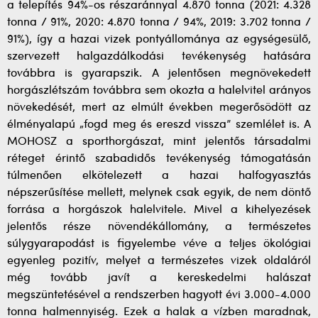
a telepítés 94%-os részaránnyal 4.870 tonna (2021: 4.328
tonna / 91%, 2020: 4.870 tonna / 94%, 2019: 3.702 tonna /
91%), így a hazai vizek pontyállománya az egységesülő,
szervezett halgazdálkodási tevékenység hatására
továbbra is gyarapszik. A jelentősen megnövekedett
horgászlétszám továbbra sem okozta a halelvitel arányos
növekedését, mert az elmúlt években megerősödött az
élményalapú „fogd meg és ereszd vissza” szemlélet is. A
MOHOSZ a sporthorgászat, mint jelentős társadalmi
réteget érintő szabadidős tevékenység támogatásán
túlmenően elkötelezett a hazai halfogyasztás
népszerűsítése mellett, melynek csak egyik, de nem döntő
forrása a horgászok halelvitele. Mivel a kihelyezések
jelentős része növendékállomány, a természetes
súlygyarapodást is figyelembe véve a teljes ökológiai
egyenleg pozitív, melyet a természetes vizek oldaláról
még tovább javít a kereskedelmi halászat
megszüntetésével a rendszerben hagyott évi 3.000-4.000
tonna halmennyiség. Ezek a halak a vízben maradnak,