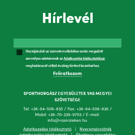
Hírlevél
Hozzájárulok az üzenetem elküldése során megadott
személyes adataimnak az
Adatkezelési tájékoztatóban
meghatározott célból és ideig történő kezeléséhez.
Feliratkozom
SPORTHORGÁSZ EGYESÜLETEK VAS MEGYEI
SZÖVETSÉGE
Tel: +36-94-506-835 / Fax: +36-94-506-836 /
Mobil: +36-70-339-9703 / E-mail:
info@vasivizeken.hu
Adatkezelési tájékoztató
|
Nyereményjáték
adatkezelési tájékoztató
|
Általános szerződési