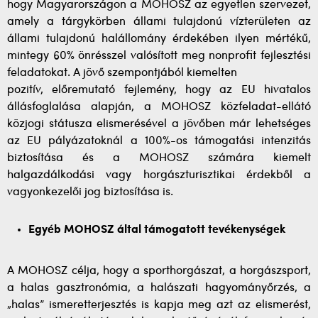
hogy Magyarországon a MOHOSZ az egyetlen szervezet,
amely a tárgykörben állami tulajdonú vízterületen az
állami tulajdonú halállomány érdekében ilyen mértékű,
mintegy 60% önrésszel valósított meg nonprofit fejlesztési
feladatokat. A jövő szempontjából kiemelten
pozitív, előremutató fejlemény, hogy az EU hivatalos
állásfoglalása alapján, a MOHOSZ közfeladat-ellátó
közjogi státusza elismerésével a jövőben már lehetséges
az EU pályázatoknál a 100%-os támogatási intenzitás
biztosítása és a MOHOSZ számára kiemelt
halgazdálkodási vagy horgászturisztikai érdekből a
vagyonkezelői jog biztosítása is.
Egyéb MOHOSZ által támogatott tevékenységek
A MOHOSZ célja, hogy a sporthorgászat, a horgászsport,
a halas gasztronómia, a halászati hagyományőrzés, a
„halas” ismeretterjesztés is kapja meg azt az elismerést,