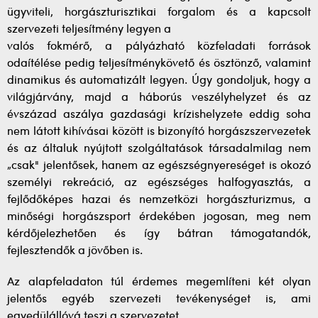
ügyviteli, horgászturisztikai forgalom és a kapcsolt
szervezeti teljesítmény legyen a
valós fokmérő, a pályázható közfeladati források
odaítélése pedig teljesítménykövető és ösztönző, valamint
dinamikus és automatizált legyen. Úgy gondoljuk, hogy a
világjárvány, majd a háborús veszélyhelyzet és az
évszázad aszálya gazdasági krízishelyzete eddig soha
nem látott kihívásai között is bizonyító horgászszervezetek
és az általuk nyújtott szolgáltatások társadalmilag nem
„csak" jelentősek, hanem az egészségnyereséget is okozó
személyi rekreáció, az egészséges halfogyasztás, a
fejlődőképes hazai és nemzetközi horgászturizmus, a
minőségi horgászsport érdekében jogosan, meg nem
kérdőjelezhetően és így bátran támogatandók,
fejlesztendők a jövőben is.
Az alapfeladaton túl érdemes megemlíteni két olyan
jelentős egyéb szervezeti tevékenységet is, ami
egyedülállóvá teszi a szervezetet.