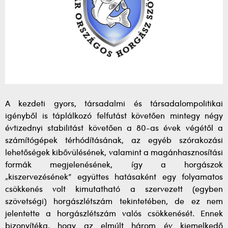
A kezdeti gyors, társadalmi és társadalompolitikai
igényből is táplálkozó felfutást követően mintegy négy
évtizednyi stabilitást követően a 80-as évek végétől a
számítógépek térhódításának, az egyéb szórakozási
lehetőségek kibővülésének, valamint a magánhasznosítási
formák megjelenésének, így a horgászok
„kiszervezésének” együttes hatásaként egy folyamatos
csökkenés volt kimutatható a szervezett (egyben
szövetségi) horgászlétszám tekintetében, de ez nem
jelentette a horgászlétszám valós csökkenését. Ennek
bizonyítéka, hogy az elmúlt három év kiemelkedő