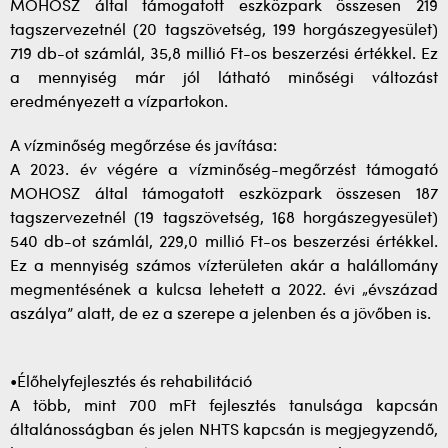
MOHOSZ által támogatott eszközpark összesen 219
tagszervezetnél (20 tagszövetség, 199 horgászegyesület)
719 db-ot számlál, 35,8 millió Ft-os beszerzési értékkel. Ez
a mennyiség már jól látható minőségi változást
eredményezett a vízpartokon.
A vízminőség megőrzése és javítása:
A 2023. év végére a vízminőség-megőrzést támogató
MOHOSZ által támogatott eszközpark összesen 187
tagszervezetnél (19 tagszövetség, 168 horgászegyesület)
540 db-ot számlál, 229,0 millió Ft-os beszerzési értékkel.
Ez a mennyiség számos vízterületen akár a halállomány
megmentésének a kulcsa lehetett a 2022. évi „évszázad
aszálya” alatt, de ez a szerepe a jelenben és a jövőben is.
•Élőhelyfejlesztés és rehabilitáció
A több, mint 700 mFt fejlesztés tanulsága kapcsán
általánosságban és jelen NHTS kapcsán is megjegyzendő,