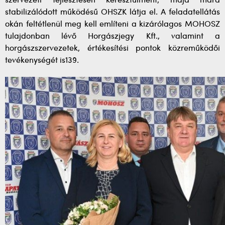
szervezeti fejlesztésen keresztülment, majd mára
stabilizálódott működésű OHSZK látja el. A feladatellátás
okán feltétlenül meg kell említeni a kizárólagos MOHOSZ
tulajdonban lévő Horgászjegy Kft., valamint a
horgászszervezetek, értékesítési pontok közreműködői
tevékenységét is139.