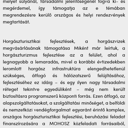
melyet súlyánál, társadalmi jelentőségénél fogva ki- és
megérdemel, így támogatja az e témában
megrendezésre kerülő országos és helyi rendezvények
megtartását.
Horgászturisztikai fejlesztések, a horgászvizek
megvásárlásának támogatása Miként már leírtuk, a
horgászturizmus fejlesztése az a felület, ahol a
legnagyobb a lemaradás, mivel a korábbi évtizedekben
leromlott horgász infrastruktúra elengedhetetlenül
szükséges, átfogó és hálózatszerű felújításához,
fejlesztéséhez ez idáig – és egy ilyen nagy társadalmi
réteget tekintve egyedüliként – még nem került
biztosításra programszerű központi forrás. Ezen átfogó, az
alapszolgáltatásokat, a szolgáltatási minőséget, a belföldi
és nemzetközi vendégforgalmat egyaránt érintő komplex,
országos horgászturisztikai fejlesztési, beruházási feladat
finanszírozására a MOHOSZ közfeladati forrásaiból,