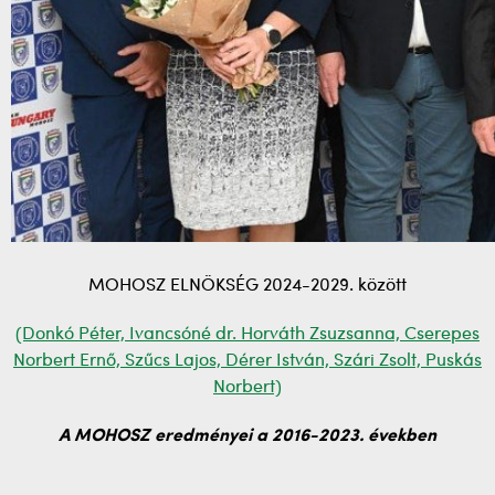
MOHOSZ ELNÖKSÉG 2024-2029. között
(Donkó Péter, Ivancsóné dr. Horváth Zsuzsanna, Cserepes
Norbert Ernő, Szűcs Lajos, Dérer István, Szári Zsolt, Puskás
Norbert)
A MOHOSZ eredményei a 2016-2023. években