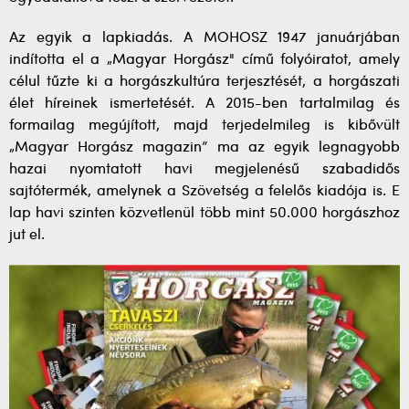
Az egyik a lapkiadás. A MOHOSZ 1947 januárjában
indította el a „Magyar Horgász" című folyóiratot, amely
célul tűzte ki a horgászkultúra terjesztését, a horgászati
élet híreinek ismertetését. A 2015-ben tartalmilag és
formailag megújított, majd terjedelmileg is kibővült
„Magyar Horgász magazin” ma az egyik legnagyobb
hazai nyomtatott havi megjelenésű szabadidős
sajtótermék, amelynek a Szövetség a felelős kiadója is. E
lap havi szinten közvetlenül több mint 50.000 horgászhoz
jut el.