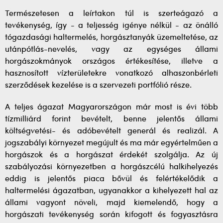
Természetesen a leírtakon túl is szerteágazó a
tevékenység, így - a teljesség igénye nélkül - az önálló
tógazdasági haltermelés, horgásztanyák üzemeltetése, az
utánpótlás-nevelés, vagy az egységes állami
horgászokmányok országos értékesítése, illetve a
hasznosított vízterületekre vonatkozó alhaszonbérleti
szerződések kezelése is a szervezeti portfólió része.
A teljes ágazat Magyarországon már most is évi több
tízmilliárd forint bevételt, benne jelentős állami
költségvetési- és adóbevételt generál és realizál. A
jogszabályi környezet megújult és ma már egyértelműen a
horgászok és a horgászat érdekét szolgálja. Az új
szabályozási környezetben a horgászcélú halkihelyezés
eddig is jelentős piaca bővül és felértékelődik a
haltermelési ágazatban, ugyanakkor a kihelyezett hal az
állami vagyont növeli, majd kiemelendő, hogy a
horgászati tevékenység során kifogott és fogyasztásra