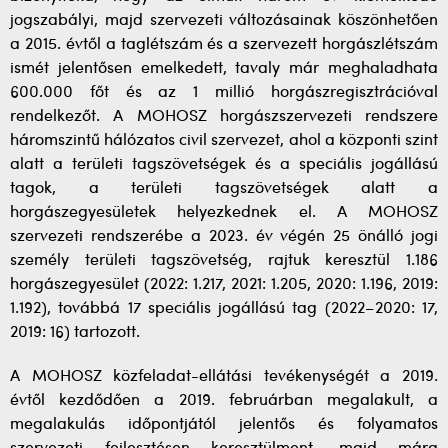
jogszabályi, majd szervezeti változásainak köszönhetően
a 2015. évtől a taglétszám és a szervezett horgászlétszám
ismét jelentősen emelkedett, tavaly már meghaladhata
600.000 főt és az 1 millió horgászregisztrációval
rendelkezőt. A MOHOSZ horgászszervezeti rendszere
háromszintű hálózatos civil szervezet, ahol a központi szint
alatt a területi tagszövetségek és a speciális jogállású
tagok, a területi tagszövetségek alatt a
horgászegyesületek helyezkednek el. A MOHOSZ
szervezeti rendszerébe a 2023. év végén 25 önálló jogi
személy területi tagszövetség, rajtuk keresztül 1.186
horgászegyesület (2022: 1.217, 2021: 1.205, 2020: 1.196, 2019:
1.192), továbbá 17 speciális jogállású tag (2022–2020: 17,
2019: 16) tartozott.
A MOHOSZ közfeladat-ellátási tevékenységét a 2019.
évtől kezdődően a 2019. februárban megalakult, a
megalakulás időpontjától jelentős és folyamatos