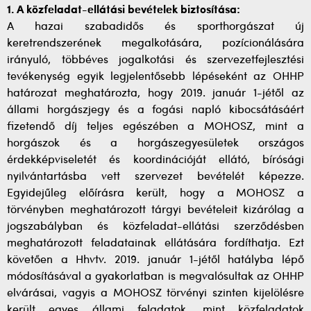
1. A közfeladat-ellátási bevételek biztosítása:
A hazai szabadidős és sporthorgászat új
keretrendszerének megalkotására, pozícionálására
irányuló, többéves jogalkotási és szervezetfejlesztési
tevékenység egyik legjelentősebb lépéseként az OHHP
határozat meghatározta, hogy 2019. január 1-jétől az
állami horgászjegy és a fogási napló kibocsátásáért
fizetendő díj teljes egészében a MOHOSZ, mint a
horgászok és a horgászegyesületek országos
érdekképviseletét és koordinációját ellátó, bírósági
nyilvántartásba vett szervezet bevételét képezze.
Egyidejűleg előírásra került, hogy a MOHOSZ a
törvényben meghatározott tárgyi bevételeit kizárólag a
jogszabályban és közfeladat-ellátási szerződésben
meghatározott feladatainak ellátására fordíthatja. Ezt
követően a Hhvtv. 2019. január 1-jétől hatályba lépő
módosításával a gyakorlatban is megvalósultak az OHHP
elvárásai, vagyis a MOHOSZ törvényi szinten kijelölésre
került egyes állami feladatok, mint közfeladatok