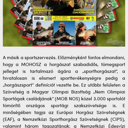
A másik a sportszervezés. Előzményként fontos elmondani,
hogy a MOHOSZ a horgászat szabadidős, tömegsport
jelleget is tartalmazó ágára a „sporthorgászat”, a
hivatalosan is elismert sporttevékenységre pedig a
„horgászsport” definíciót vezette be. Ez utóbbi felületen a
Szövetség a Magyar Olimpai Bizottság „Nem Olimpiai
Sportágak családjának” (MOB NOS) közel 3.000 sportolót
tömörítő országos sportági szakszövetsége is. E
minőségében tagja az Európai Horgász Szövetségnek
(EAF), a Nemzetközi Sporthorgász Szövetségnek (CIPS),
valamint három tagozatának: a Nemzetközi Édesvízi