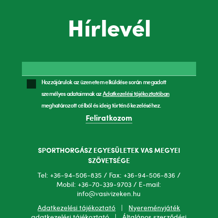
Hírlevél
Hozzájárulok az üzenetem elküldése során megadott
személyes adataimnak az
Adatkezelési tájékoztatóban
meghatározott célból és ideig történő kezeléséhez.
Feliratkozom
SPORTHORGÁSZ EGYESÜLETEK VAS MEGYEI
SZÖVETSÉGE
Tel: +36-94-506-835 / Fax: +36-94-506-836 /
Mobil: +36-70-339-9703 / E-mail:
info@vasivizeken.hu
Adatkezelési tájékoztató
|
Nyereményjáték
adatkezelési tájékoztató
|
Általános szerződési