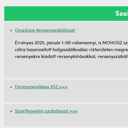
Sza
Országos Versenyszabályzat
Érvényes 2025. január 1-től valamennyi, a MOHOSZ sze
célra hasznosított halgazdálkodási vízterületen megr
versenyekre kiadott versenykiírásokkal, versenyszabál
Finomszerelékes VSZ.>>>
Sportfegyelmi szabályzat >>>