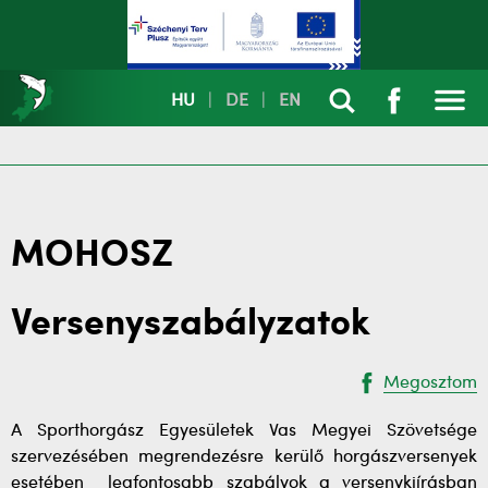
HU
|
DE
|
EN
MOHOSZ
Versenyszabályzatok
Megosztom
A Sporthorgász Egyesületek Vas Megyei Szövetsége
szervezésében megrendezésre kerülő horgászversenyek
esetében legfontosabb szabályok a versenykiírásban