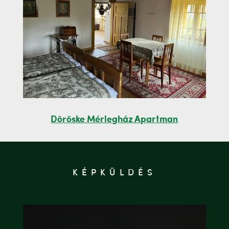
Döröske Mérlegház Apartman
KÉPKÜLDÉS