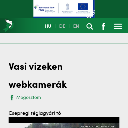
HU
|
DE
|
EN
Vasi vizeken
webkamerák
Megosztom
Csepregi téglagyári tó