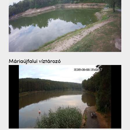
Máriaújfalui víztározó
LIVE