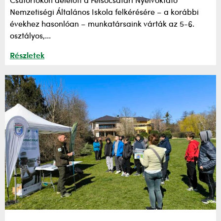
Csütörtökön délelőtt a Felsőcsatári Nyelvoktató
Nemzetiségi Általános Iskola felkérésére – a korábbi
évekhez hasonlóan – munkatársaink várták az 5-6.
osztályos,...
Részletek