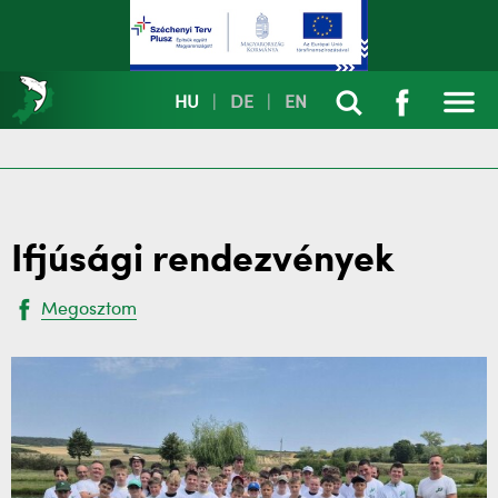
HU
|
DE
|
EN
Ifjúsági rendezvények
Megosztom