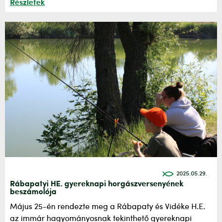
Részletek
2025.05.29.
Rábapatyi HE. gyereknapi horgászversenyének
beszámolója
Május 25-én rendezte meg a Rábapaty és Vidéke H.E.
az immár hagyományosnak tekinthető gyereknapi