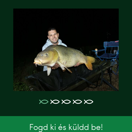
Fogd ki és küldd be!