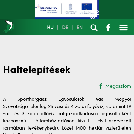
HU
|
DE
|
EN
Haltelepítések
Megosztom
A Sporthorgász Egyesületek Vas Megyei
Szövetsége jelenleg 25 vasi és 4 zalai folyóvíz, valamint 19
vasi és 3 zalai állóvíz halgazdálkodásra jogosultjaként
közhasznú – államháztartáson kívüli - civil szervezeti
formában tevékenykedik közel 1400 hektár vízterületen