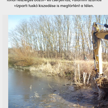
tónál részleges bozót- és cserjeirtás, valamint számos
vízparti tuskó kiszedése is megtörtént a télen.