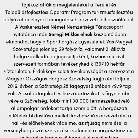
tájékoztatták a megjelenteket a Terület és
Településfejlesztési Operatív Program turizmusfejlesztési
pályázatán elnyert támogatásuk tervezett felhasználásról.
A Vaskeresztesi Német Nemzetiségi Tánccsoport
nyitótánca után
Seregi Miklós elnök
köszöntőjében
elmondta, hogy a Sporthorgász Egyesületek Vas Megyei
Szövetsége jelenleg 29 folyóvíz, valamint 21 állóvíz
halgazdálkodásra jogosultjaként, közhasznú civil
szervezeti formában tevékenykedik 1397,19 hektár
vízterületen. Érdekképviseleti tevékenységét a szervezet a
Magyar Országos Horgász Szövetség tagjaként látja el,
2016. évben a Szövetség 28 tagegyesületében 7979 tag
volt. A családtagokat és hozzátartozókat is figyelembe
véve a Szövetség, több mint 30.000 természetkedvelő
állampolgár érdekeit tartja szem előtt. A horgászati
feltételek biztosítása mellett közhasznú szervezetként a
hal -és élőhelyének védelme, az ifjúság nevelése, a
versenyhorgászat szervezése, valamint a horgászturizmus