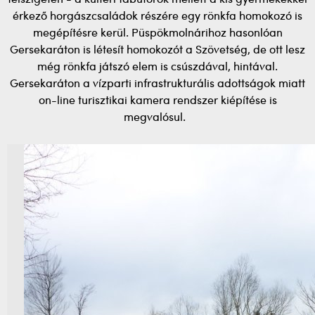
érkező horgászcsaládok részére egy rönkfa homokozó is
megépítésre kerül. Püspökmolnárihoz hasonlóan
Gersekaráton is létesít homokozót a Szövetség, de ott lesz
még rönkfa játszó elem is csúszdával, hintával.
Gersekaráton a vízparti infrastrukturális adottságok miatt
on-line turisztikai kamera rendszer kiépítése is
megvalósul.