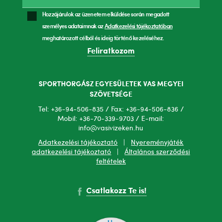
Hozzájárulok az üzenetem elküldése során megadott
személyes adataimnak az
Adatkezelési tájékoztatóban
meghatározott célból és ideig történő kezeléséhez.
Feliratkozom
SPORTHORGÁSZ EGYESÜLETEK VAS MEGYEI
SZÖVETSÉGE
Tel: +36-94-506-835 / Fax: +36-94-506-836 /
Mobil: +36-70-339-9703 / E-mail:
info@vasivizeken.hu
Adatkezelési tájékoztató
|
Nyereményjáték
adatkezelési tájékoztató
|
Általános szerződési
feltételek
Csatlakozz Te is!