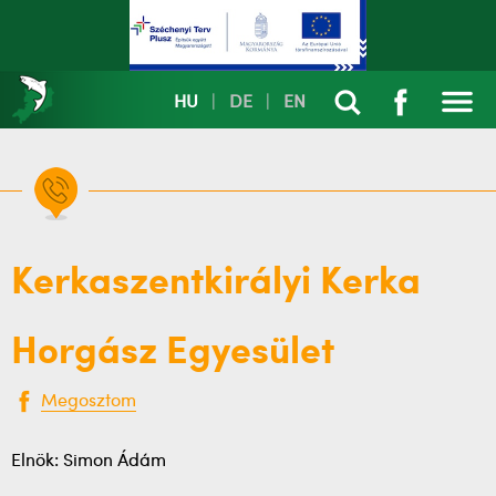
HU
|
DE
|
EN
Kerkaszentkirályi Kerka
Horgász Egyesület
Megosztom
Elnök: Simon Ádám