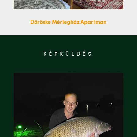
Döröske Mérlegház Apartman
KÉPKÜLDÉS