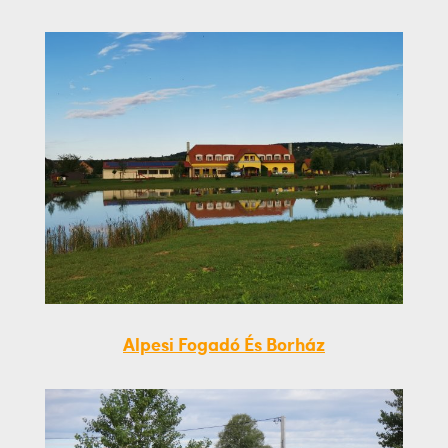
Alpesi Fogadó És Borház