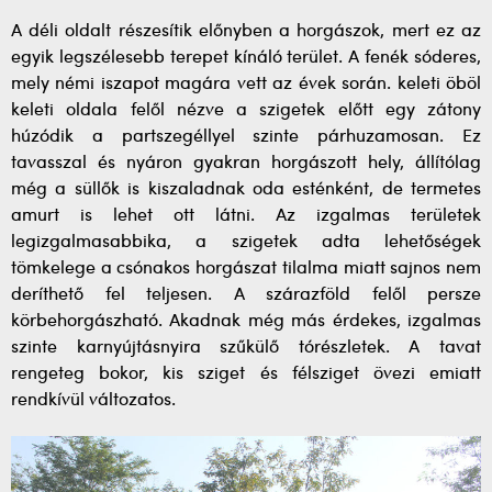
A déli oldalt részesítik előnyben a horgászok, mert ez az
egyik legszélesebb terepet kínáló terület. A fenék sóderes,
mely némi iszapot magára vett az évek során. keleti öböl
keleti oldala felől nézve a szigetek előtt egy zátony
húzódik a partszegéllyel szinte párhuzamosan. Ez
tavasszal és nyáron gyakran horgászott hely, állítólag
még a süllők is kiszaladnak oda esténként, de termetes
amurt is lehet ott látni. Az izgalmas területek
legizgalmasabbika, a szigetek adta lehetőségek
tömkelege a csónakos horgászat tilalma miatt sajnos nem
deríthető fel teljesen. A szárazföld felől persze
körbehorgászható. Akadnak még más érdekes, izgalmas
szinte karnyújtásnyira szűkülő tórészletek. A tavat
rengeteg bokor, kis sziget és félsziget övezi emiatt
rendkívül változatos.