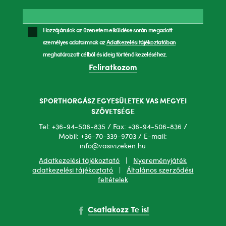
Hozzájárulok az üzenetem elküldése során megadott
személyes adataimnak az
Adatkezelési tájékoztatóban
meghatározott célból és ideig történő kezeléséhez.
Feliratkozom
SPORTHORGÁSZ EGYESÜLETEK VAS MEGYEI
SZÖVETSÉGE
Tel: +36-94-506-835 / Fax: +36-94-506-836 /
Mobil: +36-70-339-9703 / E-mail:
info@vasivizeken.hu
Adatkezelési tájékoztató
|
Nyereményjáték
adatkezelési tájékoztató
|
Általános szerződési
feltételek
Csatlakozz Te is!