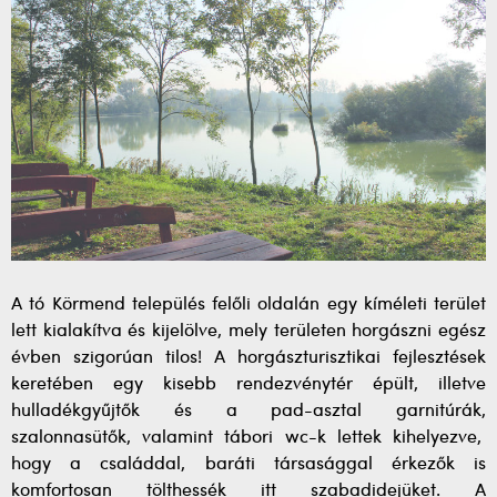
A tó Körmend település felőli oldalán egy kíméleti terület
lett kialakítva és kijelölve, mely területen horgászni egész
évben szigorúan tilos! A horgászturisztikai fejlesztések
keretében egy kisebb rendezvénytér épült, illetve
hulladékgyűjtők és a pad-asztal garnitúrák,
szalonnasütők, valamint tábori wc-k lettek kihelyezve,
hogy a családdal, baráti társasággal érkezők is
komfortosan tölthessék itt szabadidejüket. A