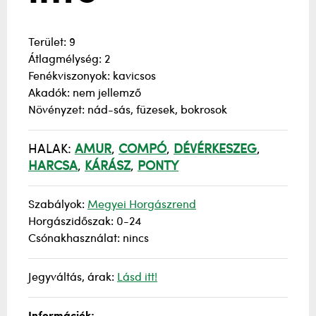
Terület: 9
Átlagmélység: 2
Fenékviszonyok: kavicsos
Akadók: nem jellemző
Növényzet: nád-sás, füzesek, bokrosok
HALAK:
AMUR
,
COMPÓ
,
DÉVÉRKESZEG
,
HARCSA
,
KÁRÁSZ
,
PONTY
Szabályok:
Megyei Horgászrend
Horgászidőszak: 0-24
Csónakhasználat: nincs
Jegyváltás, árak:
Lásd itt!