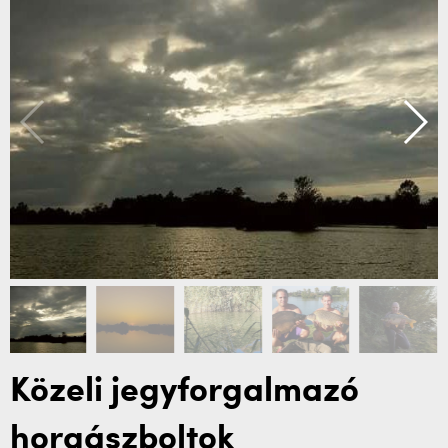
Közeli jegyforgalmazó
horgászboltok