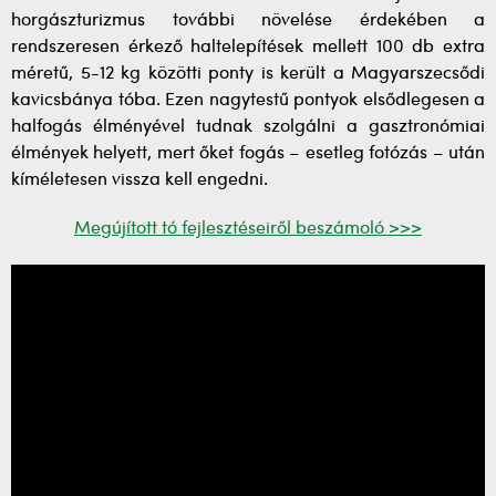
horgászturizmus további növelése érdekében a
rendszeresen érkező haltelepítések mellett 100 db extra
méretű, 5-12 kg közötti ponty is került a Magyarszecsődi
kavicsbánya tóba. Ezen nagytestű pontyok elsődlegesen a
halfogás élményével tudnak szolgálni a gasztronómiai
élmények helyett, mert őket fogás – esetleg fotózás – után
kíméletesen vissza kell engedni.
Megújított tó fejlesztéseiről beszámoló >>>