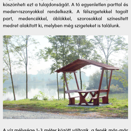
köszönheti ezt a tulajdonságát. A tó egyenletlen parttal és
mederviszonyokkal rendelkezik. A félszigetekkel tagolt
part, medencékkel, öblökkel, szorosokkal színesített
medret alakított ki, melyben még szigeteket is találunk.
A víz mélysége 1-3 méter között változik, a fenék már-már