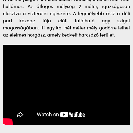
hullámos. Az átlagos mélység 2 méter, igazságosan
elosztva a vízterület egészére. A legmélyebb rész a déli
part közepe tája előtt található agy sziget
magasságában. Itt egy kb. hét méter mély gödörre lelhet
az élelmes horgász, amely kedvelt harcsázó terület.