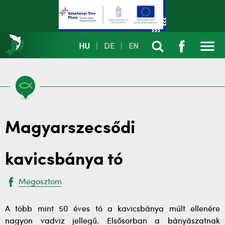
HU
|
DE
|
EN
Magyarszecsődi
kavicsbánya tó
Megosztom
A több mint 50 éves tó a kavicsbánya múlt ellenére
nagyon vadviz jellegű. Elsősorban a bányászatnak