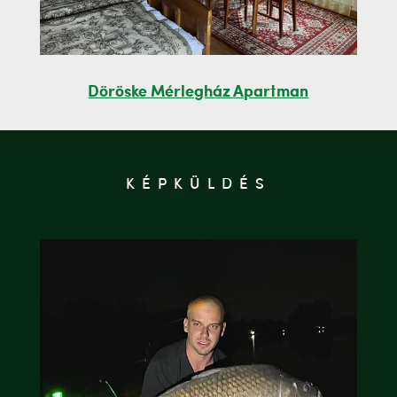
Döröske Mérlegház Apartman
KÉPKÜLDÉS