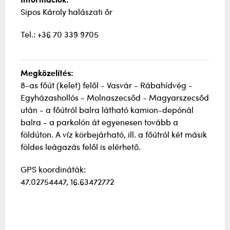
Információk:
Sipos Károly halászati őr
Tel.: +36 70 339 9705
Megközelítés:
8-as főút (kelet) felől - Vasvár - Rábahídvég -
Egyházashollós - Molnaszecsőd - Magyarszecsőd
után - a főútról balra látható kamion-depónál
balra - a parkolón át egyenesen tovább a
földúton. A víz körbejárható, ill. a főútról két másik
földes leágazás felől is elérhető.
GPS koordináták:
47.02754447, 16.63472772