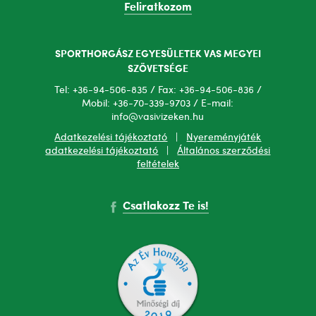
Feliratkozom
SPORTHORGÁSZ EGYESÜLETEK VAS MEGYEI
SZÖVETSÉGE
Tel: +36-94-506-835 / Fax: +36-94-506-836 /
Mobil: +36-70-339-9703 / E-mail:
info@vasivizeken.hu
Adatkezelési tájékoztató
|
Nyereményjáték
adatkezelési tájékoztató
|
Általános szerződési
feltételek
Csatlakozz Te is!