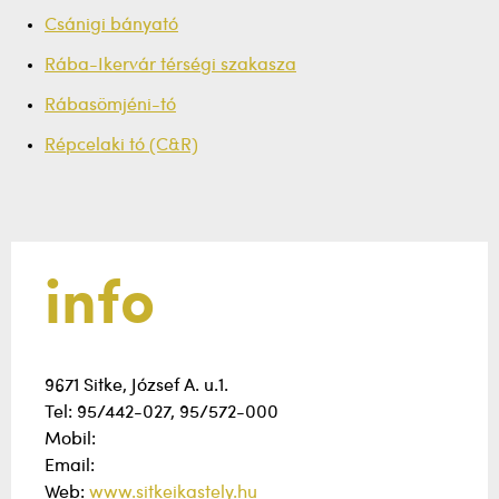
Csánigi bányató
Rába-Ikervár térségi szakasza
Rábasömjéni-tó
Répcelaki tó (C&R)
info
9671 Sitke, József A. u.1.
Tel: 95/442-027, 95/572-000
Mobil:
Email:
Web:
www.sitkeikastely.hu