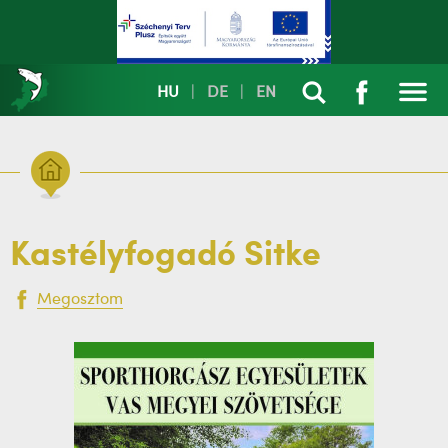
HU
|
DE
|
EN
Kastélyfogadó Sitke
Megosztom