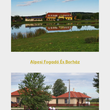
Alpesi Fogadó És Borház