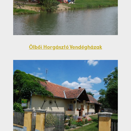
Ölbői Horgásztó Vendégházak