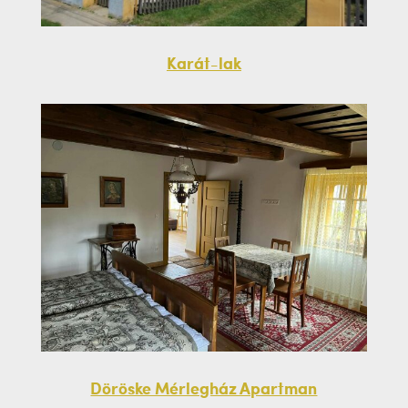
Karát-lak
Döröske Mérlegház Apartman