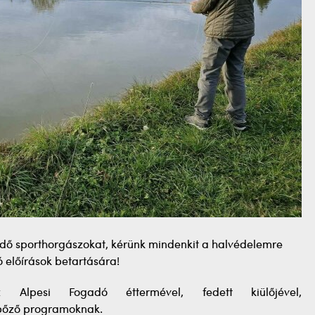
ődő sporthorgászokat, kérünk mindenkit a halvédelemre
 előírások betartására!
 Alpesi Fogadó éttermével, fedett kiülőjével,
nbőző programoknak.