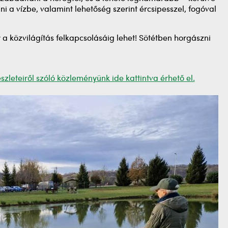
dni a vízbe, valamint lehetőség szerint ércsipesszel, fogóval
a közvilágítás felkapcsolásáig lehet! Sötétben horgászni
zleteiről szóló közleményünk ide kattintva érhető el.