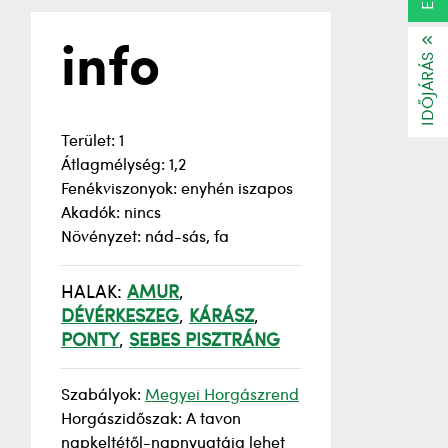
info
IDŐJÁRÁS
Terület: 1
Átlagmélység: 1,2
Fenékviszonyok: enyhén iszapos
Akadók: nincs
Növényzet: nád-sás, fa
HALAK:
AMUR
,
DÉVÉRKESZEG
,
KÁRÁSZ
,
PONTY
,
SEBES PISZTRÁNG
Szabályok:
Megyei Horgászrend
Horgászidőszak: A tavon
napkeltétől-napnyugtáig lehet