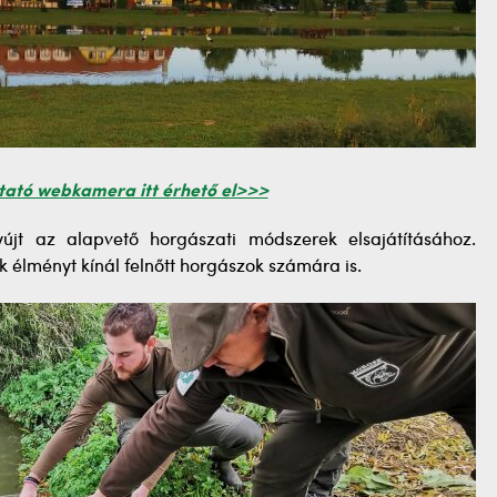
tató webkamera itt érhető el>>>
jt az alapvető horgászati módszerek elsajátításához.
élményt kínál felnőtt horgászok számára is.