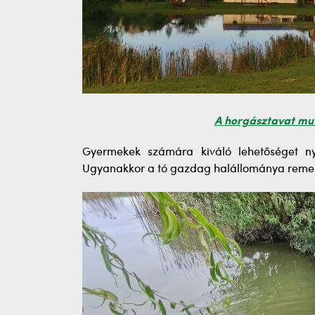
A horgásztavat mu
Gyermekek számára kiváló lehetőséget nyú
Ugyanakkor a tó gazdag halállománya remek 