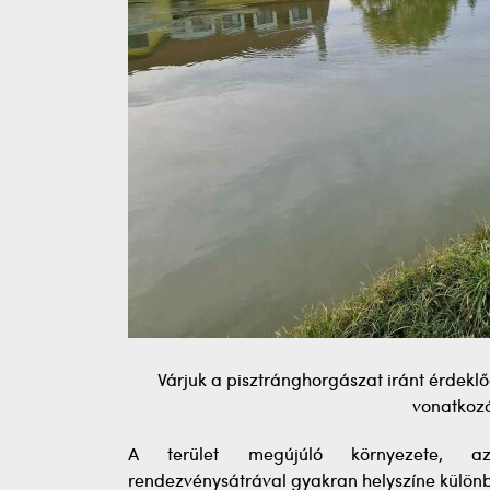
Várjuk a pisztránghorgászat iránt érdekl
vonatkozó
A terület megújúló környezete, az
rendezvénysátrával gyakran helyszíne külö