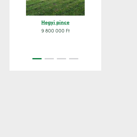
Hegyi pince
Orsó sze
9 800 000 Ft
7 500 