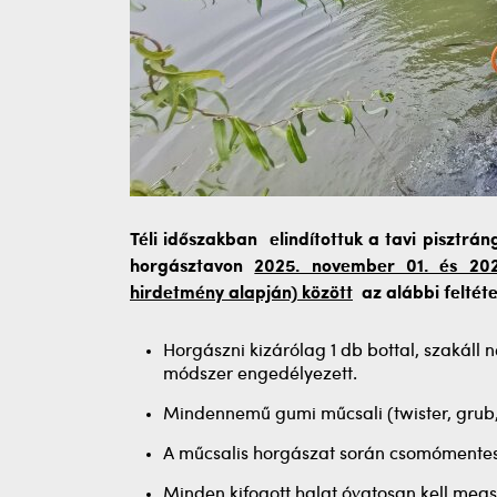
Téli időszakban elindítottuk a tavi pisztrá
horgásztavon
2025. november 01. és 20
hirdetmény alapján) között
az alábbi feltéte
Horgászni kizárólag 1 db bottal, szakáll 
módszer engedélyezett.
Mindennemű gumi műcsali (twister, grub,
A műcsalis horgászat során csomómentes,
Minden kifogott halat óvatosan kell meg