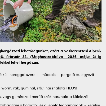
nghorgászati lehetőségünket, ezért a vaskeresztesi Alpesi-
26. február 28. (Meghosszabbítva 2026. május 31-ig
lekkel lehet horgászni:
nélküli horoggal szerelt - műcsalis - pergető és legyező
 worm, rák, gumihal, stb.) használata TILOS!
 vagy gumírozott merítő szák használata kötelező!
szabadítani a horogtól, és a lehető leghamarabb – kerülve