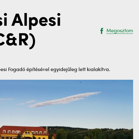
i Alpesi
Megosztom
C&R)
si Fogadó építésével egyidejűleg lett kialakítva.