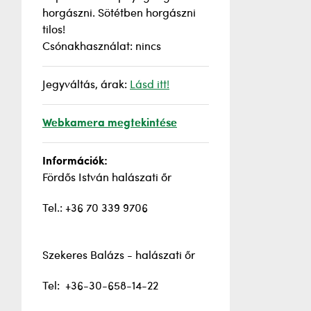
horgászni. Sötétben horgászni
tilos!
Csónakhasználat: nincs
Jegyváltás, árak:
Lásd itt!
Webkamera megtekintése
Információk:
Fördős István halászati őr
Tel.: +36 70 339 9706
Szekeres Balázs - halászati őr
Tel: +36-30-658-14-22