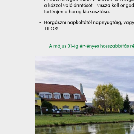
a kézzel való érintését - vissza kell enge
történjen a horog kiakasztása.
Horgászni napkeltétől napnyugtáig, vagy 
TILOS!
A május 31-ig érvényes hosszabbítás rés