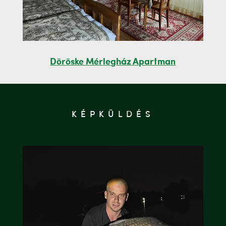
Döröske Mérlegház Apartman
KÉPKÜLDÉS