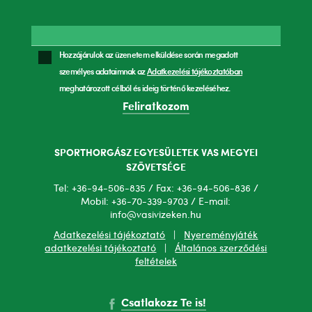
Hozzájárulok az üzenetem elküldése során megadott
személyes adataimnak az
Adatkezelési tájékoztatóban
meghatározott célból és ideig történő kezeléséhez.
Feliratkozom
SPORTHORGÁSZ EGYESÜLETEK VAS MEGYEI
SZÖVETSÉGE
Tel: +36-94-506-835 / Fax: +36-94-506-836 /
Mobil: +36-70-339-9703 / E-mail:
info@vasivizeken.hu
Adatkezelési tájékoztató
|
Nyereményjáték
adatkezelési tájékoztató
|
Általános szerződési
feltételek
Csatlakozz Te is!