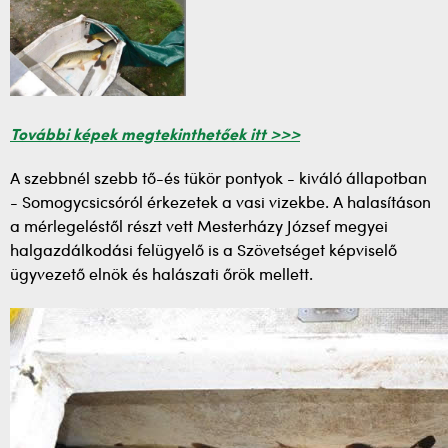
További képek megtekinthetőek itt >>>
A szebbnél szebb tő-és tükör pontyok - kiváló állapotban
- Somogycsicsóról érkezetek a vasi vizekbe. A halasításon
a mérlegeléstől részt vett Mesterházy József megyei
halgazdálkodási felügyelő is a Szövetséget képviselő
ügyvezető elnök és halászati őrök mellett.