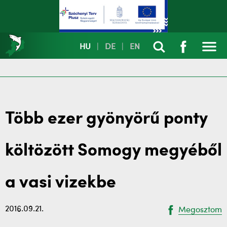
HU
|
DE
|
EN
Több ezer gyönyörű ponty
költözött Somogy megyéből
a vasi vizekbe
2016.09.21.
Megosztom