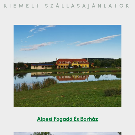
KIEMELT SZÁLLÁSAJÁNLATOK
Alpesi Fogadó És Borház