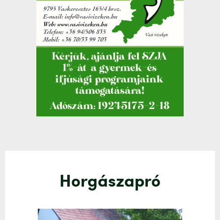
Horgászapró