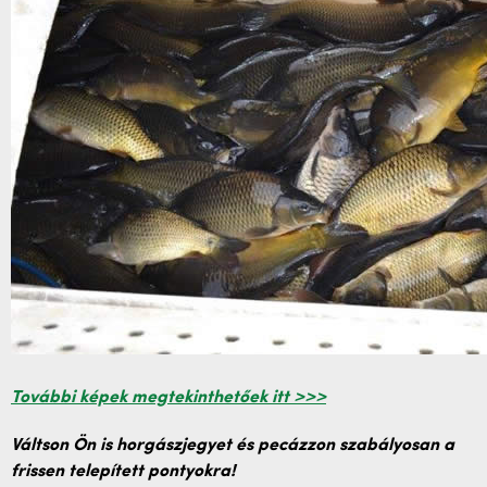
További képek megtekinthetőek itt >>>
Váltson Ön is horgászjegyet és pecázzon szabályosan a
frissen telepített pontyokra!