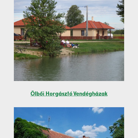
Ölbői Horgásztó Vendégházak