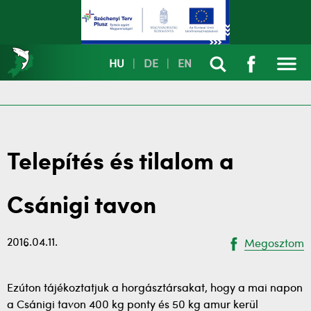
HU
|
DE
|
EN
Telepítés és tilalom a
Csánigi tavon
2016.04.11.
Megosztom
Ezúton tájékoztatjuk a horgásztársakat, hogy a mai napon
a Csánigi tavon 400 kg ponty és 50 kg amur kerül