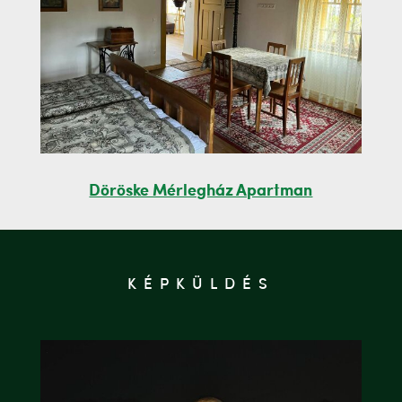
Döröske Mérlegház Apartman
KÉPKÜLDÉS