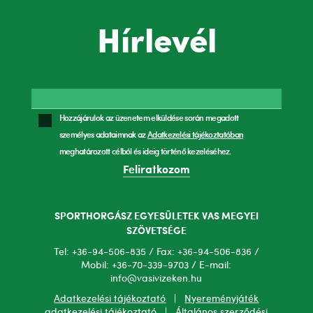
Hírlevél
Hozzájárulok az üzenetem elküldése során megadott
személyes adataimnak az
Adatkezelési tájékoztatóban
meghatározott célból és ideig történő kezeléséhez.
Feliratkozom
SPORTHORGÁSZ EGYESÜLETEK VAS MEGYEI
SZÖVETSÉGE
Tel: +36-94-506-835 / Fax: +36-94-506-836 /
Mobil: +36-70-339-9703 / E-mail:
info@vasivizeken.hu
Adatkezelési tájékoztató
|
Nyereményjáték
adatkezelési tájékoztató
|
Általános szerződési