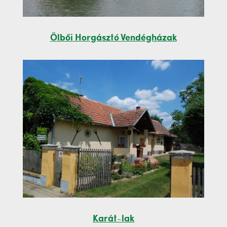
Ölbői Horgásztó Vendégházak
Karát-lak