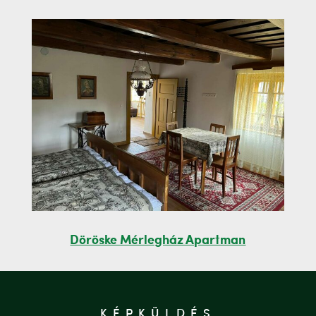
Döröske Mérlegház Apartman
KÉPKÜLDÉS