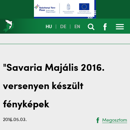
HU
|
DE
|
EN
"Savaria Majális 2016.
versenyen készült
fényképek
2016.05.03.
Megosztom