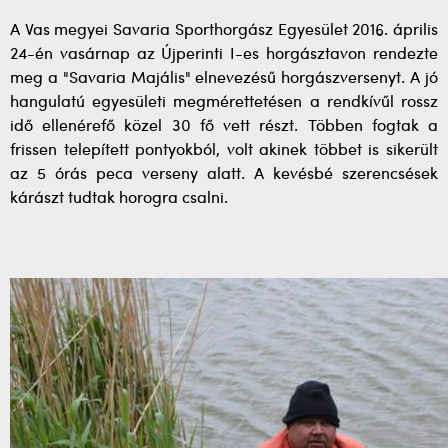
A Vas megyei Savaria Sporthorgász Egyesület 2016. április
24-én vasárnap az Újperinti I-es horgásztavon rendezte
meg a "Savaria Majális" elnevezésű horgászversenyt. A jó
hangulatú egyesületi megmérettetésen a rendkívűl rossz
idő ellenérefő közel 30 fő vett részt. Többen fogtak a
frissen telepített pontyokból, volt akinek többet is sikerült
az 5 órás peca verseny alatt. A kevésbé szerencsések
kárászt tudtak horogra csalni.