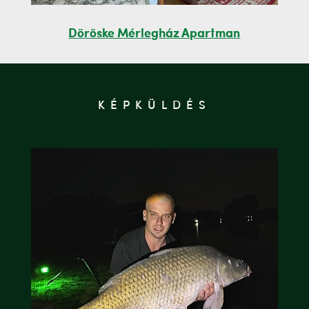
Döröske Mérlegház Apartman
KÉPKÜLDÉS