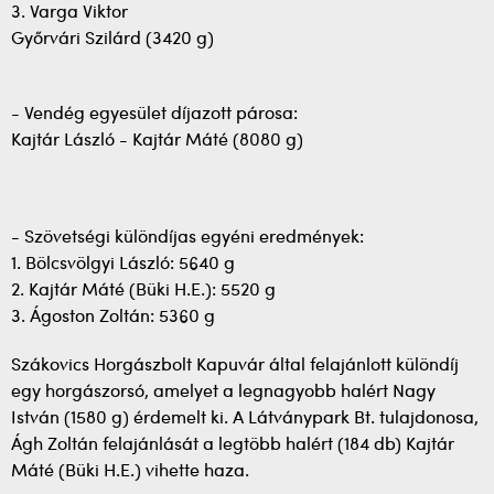
3. Varga Viktor
Győrvári Szilárd (3420 g)
- Vendég egyesület díjazott párosa:
Kajtár László - Kajtár Máté (8080 g)
- Szövetségi különdíjas egyéni eredmények:
1. Bölcsvölgyi László: 5640 g
2. Kajtár Máté (Büki H.E.): 5520 g
3. Ágoston Zoltán: 5360 g
Szákovics Horgászbolt Kapuvár által felajánlott különdíj
egy horgászorsó, amelyet a legnagyobb halért Nagy
István (1580 g) érdemelt ki. A Látványpark Bt. tulajdonosa,
Ágh Zoltán felajánlását a legtöbb halért (184 db) Kajtár
Máté (Büki H.E.) vihette haza.