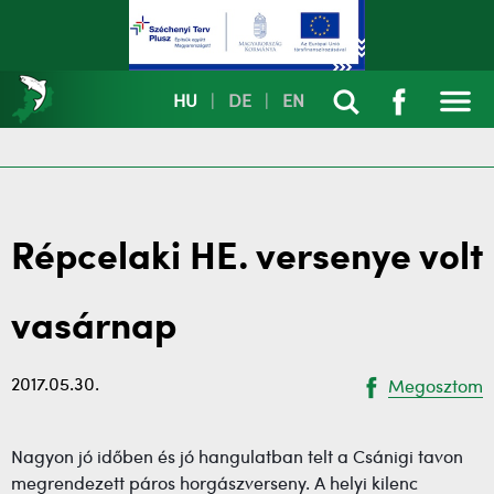
HU
|
DE
|
EN
Répcelaki HE. versenye volt
vasárnap
2017.05.30.
Megosztom
Nagyon jó időben és jó hangulatban telt a Csánigi tavon
megrendezett páros horgászverseny. A helyi kilenc