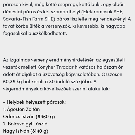
pároson kívül, még kettő csepregi, kettő büki, egy ölbői-
dénesfai páros és két szombathelyi (Elektromosok SHE,
Savaria-Fish Farm SHE) páros tisztelte meg rendezvényt A
tavat körbe ülték a versenyzők, ki kevesebb, ki nagyobb
fogásokkal büszkélkedhetett.
Az izgalmas verseny eredményhirdetésén az egyesületi
vezetők mellett Konyher Tivadar hivatásos halászati őr
adott át díjakat a Szövetség képviseletében. Összesen
50,35 kg hal került a 30 induló szákjába. A
végeredmények a következőek szerint alakultak:
- Helybeli helyezett párosok:
1. Ágoston Zoltán
Odorics István (9860 g)
2. Bölcsvölgyi László
Nagy István (8140 g)