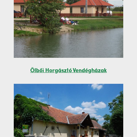
Ölbői Horgásztó Vendégházak