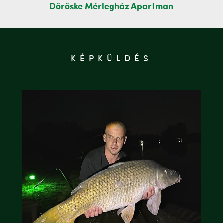
Döröske Mérlegház Apartman
KÉPKÜLDÉS