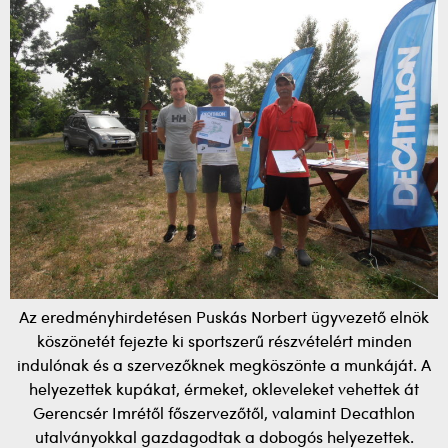
Az eredményhirdetésen Puskás Norbert ügyvezető elnök
köszönetét fejezte ki sportszerű részvételért minden
indulónak és a szervezőknek megköszönte a munkáját. A
helyezettek kupákat, érmeket, okleveleket vehettek át
Gerencsér Imrétől főszervezőtől, valamint Decathlon
utalványokkal gazdagodtak a dobogós helyezettek.