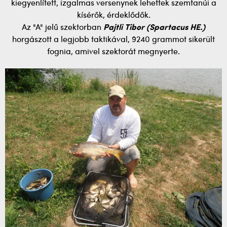
kiegyenlített, izgalmas versenynek lehettek szemtanúi a
kísérők, érdeklődők.
Az "A" jelű szektorban
Pajtli Tibor (Spartacus HE.)
horgászott a legjobb taktikával, 9240 grammot sikerült
fognia, amivel szektorát megnyerte.