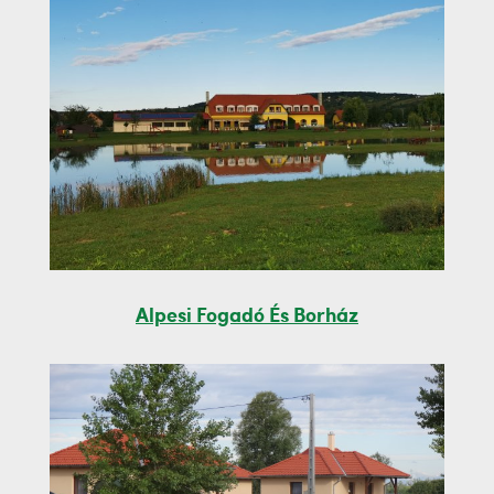
Alpesi Fogadó És Borház