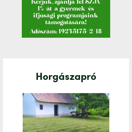
Horgászapró