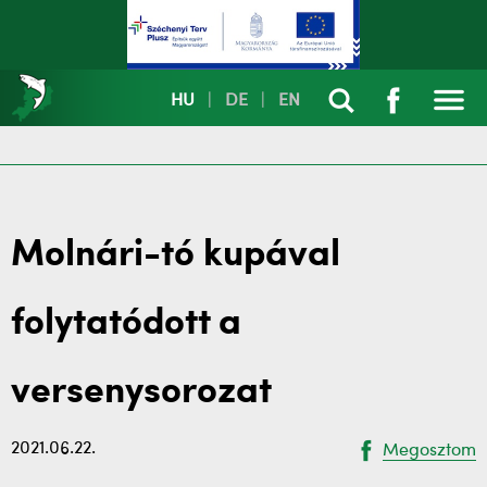
HU
|
DE
|
EN
Molnári-tó kupával
folytatódott a
versenysorozat
2021.06.22.
Megosztom