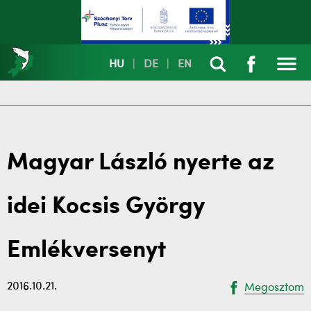
HU
|
DE
|
EN
Magyar László nyerte az
idei Kocsis György
Emlékversenyt
2016.10.21.
Megosztom