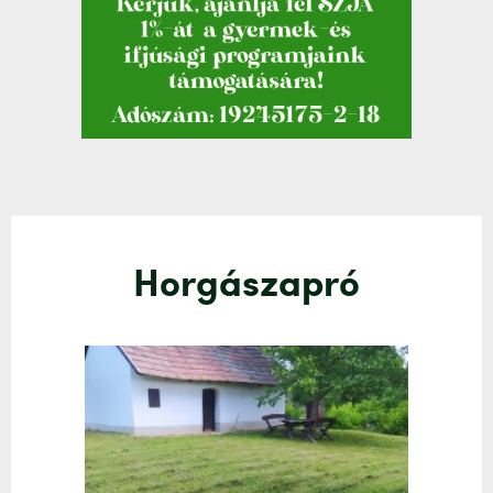
Horgászapró