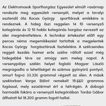
Az Elektromosok Sporthorgász Egyesület elmúlt vasárnap
rendezte meg egyesületi versenyét, melyet a tavalyi
esztendő óta Kocsis György sporttársuk emlékére is
rendeznek. A hideg őszi reggelen 14 fő versenyző
kategóriás és 12 fő hobbi kategóriás horgász nevezett az
idei megmérettetésre. A technikai értekezlet előtt egy
perces néma megemlékezést tartottak a megjelentek
Kocsis György horgásztársuk tiszteletére. A szélcsendes
reggeli kezdés hamar erős szélre váltott ezzel még
hidegebbé téve az amúgy sem meleg napot. A
versenypálya szélén helyet foglaló Magyar László
megragadta a lehetőséget és számos gyönyörű pontyot,
amurt fogva 33.325 grammal végzett az élen. A másik
szektorban Varga Bálint remekelt 19.660 grammos
fogással, mely ezüstérmet ért a hétvégén. A dobogó
harmadik fokára a versenyző kategóriában Tordai Gábor
állhatott fel 18.200 gramm fogott hallal.