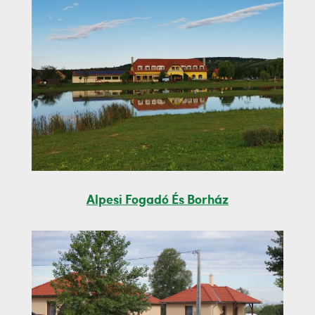
Alpesi Fogadó És Borház