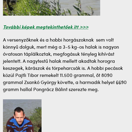
További képek megtekinthetőek itt >>>
A versenyzőknek és a hobbi horgászoknak sem volt
könnyű dolguk, mert még a 3-5 kg-os halak is nagyon
óvatosan táplálkoztak, megfogásuk tényleg kihívást
jelentett. A nagytestű halak mellett akadtak horogra
keszegek, kárászok és törpeharcsák is. A hobbi pecások
közül Pajtli Tibor remekelt 11.500 grammal, őt 8090
grammal Zsankó György követte, a harmadik helyet 6690
gramm hallal Pongrácz Bálint szerezte meg.