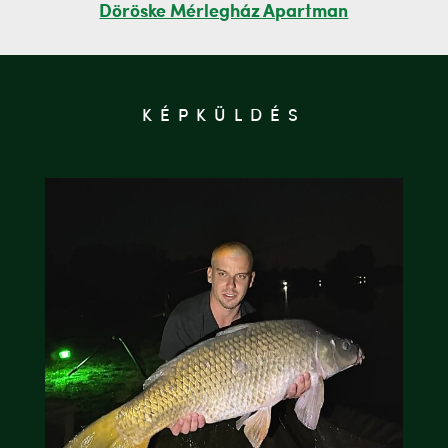
Döröske Mérlegház Apartman
KÉPKÜLDÉS