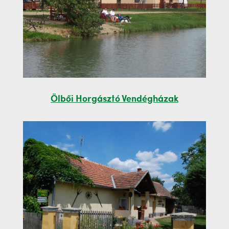
Ölbői Horgásztó Vendégházak