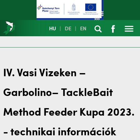
HU
|
DE
|
EN
IV. Vasi Vizeken –
Garbolino– TackleBait
Method Feeder Kupa 2023.
- technikai információk