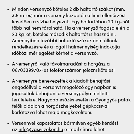
Minden versenyző köteles 2 db haltartó szákot (min.
3,5 m-es) már a verseny kezdetén a limit ellenőrzést
követően a vízbe helyezni. Egy haltartóban 20 kg-nál
több hal nem tárolható. Ha a versenyző fogása eléri a
20 kg-ot, köteles második haltartót is használni.
Amennyiben további haltartó szákok nem állnak
rendelkezésre és a fogott halmennyiség indokolja
időközi mérlegelést kérhet a versenyző.
A versenyről való távolmaradást a horgász a
06703399707-es telefonszámon jelezni köteles!
A versenyre benevezettek a kiadott behajtási
engedéllyel a versenyt megelőző egy napban is
jogosultak behajtani a versenypálya melletti
területekre. Nagyobb esőzés esetén a Gyöngyös patak
felőli oldalon a horgászhelyeket gépkocsival
korlátozva lehet majd megközelíteni.
Versennyel kapcsolatos bármilyen egyéb kérdést
az
info@vasivizeken.hu
e-mail címre lehet