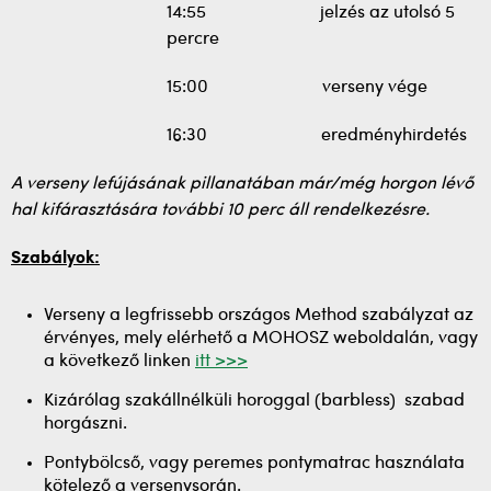
14:55 jelzés az utolsó 5
percre
15:00 verseny vége
16:30 eredményhirdetés
A verseny lefújásának pillanatában már/még horgon lévő
hal kifárasztására további 10 perc áll rendelkezésre.
Szabályok:
Verseny a legfrissebb országos Method szabályzat az
érvényes, mely elérhető a MOHOSZ weboldalán, vagy
a következő linken
itt >>>
Kizárólag szakállnélküli horoggal (barbless) szabad
horgászni.
Pontybölcső, vagy peremes pontymatrac használata
kötelező a versenysorán.