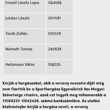
Enzsöl Lászlo Lajos
064586
Juhász László
007591
Török Zoltán
015039
Németh Tamás
240838
Hetzmann Viktor
106025
Kérjük a horgászokat, akik a verseny nevezési díját még
nem fizették be a Sporthorgász Egyesületek Vas Megyei
Szövetsége részére, azok ezt tegyék meg mihamarabb a
72100237-11042428. számú bankszámlára. Az utalási
közleménybe kérjük a horgász nevét, a verseny