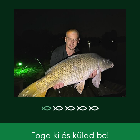
Fogd ki és küldd be!