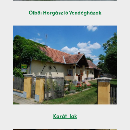
Ölbői Horgásztó Vendégházak
Karát-lak