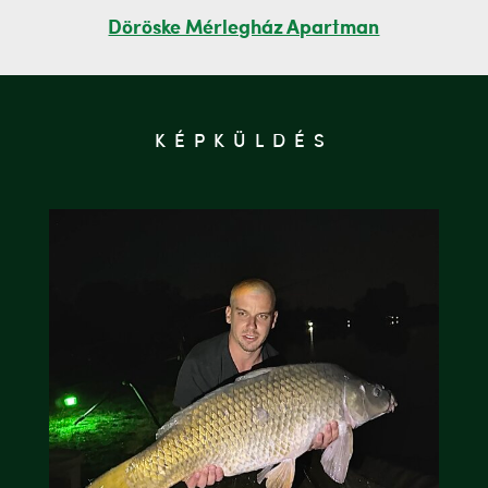
Döröske Mérlegház Apartman
KÉPKÜLDÉS