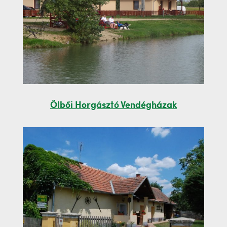
Ölbői Horgásztó Vendégházak