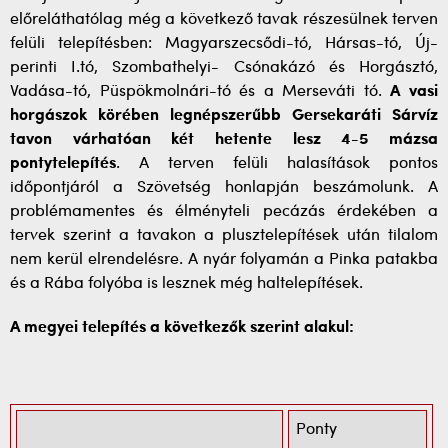
előreláthatólag még a következő tavak részesülnek terven
felüli telepítésben: Magyarszecsődi-tó, Hársas-tó, Új-
perinti I.tó, Szombathelyi- Csónakázó és Horgásztó,
Vadása-tó, Püspökmolnári-tó és a Merseváti tó.
A vasi
horgászok körében legnépszerűbb Gersekaráti Sárvíz
tavon várhatóan két hetente lesz 4-5 mázsa
pontytelepítés
. A terven felüli halasítások pontos
időpontjáról a Szövetség honlapján beszámolunk. A
problémamentes és élményteli pecázás érdekében a
tervek szerint a tavakon a plusztelepítések után tilalom
nem kerül elrendelésre. A nyár folyamán a Pinka patakba
és a Rába folyóba is lesznek még haltelepítések.
A megyei telepítés a következők szerint alakul:
Ponty