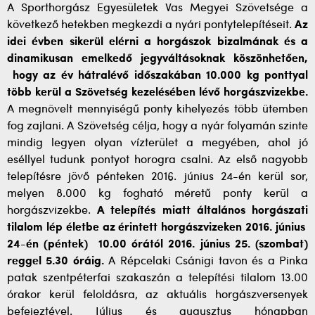
A Sporthorgász Egyesületek Vas Megyei Szövetsége a
következő hetekben megkezdi a nyári pontytelepítéseit.
Az
idei évben sikerül elérni a horgászok bizalmának és a
dinamikusan emelkedő jegyváltásoknak köszönhetően,
hogy az év hátralévő időszakában 10.000 kg ponttyal
több kerül a Szövetség kezelésében lévő horgászvizekbe.
A megnövelt mennyiségű ponty kihelyezés több ütemben
fog zajlani. A Szövetség célja, hogy a nyár folyamán szinte
mindig legyen olyan vízterület a megyében, ahol jó
eséllyel tudunk pontyot horogra csalni. Az első nagyobb
telepítésre jövő pénteken 2016. június 24-én kerül sor,
melyen 8.000 kg fogható méretű ponty kerül a
horgászvizekbe.
A telepítés miatt általános horgászati
tilalom lép életbe az érintett horgászvizeken 2016. június
24-én (péntek) 10.00 órától 2016. június 25. (szombat)
reggel 5.30 óráig.
A Répcelaki Csánigi tavon és a Pinka
patak szentpéterfai szakaszán a telepítési tilalom 13.00
órakor kerül feloldásra, az aktuális horgászversenyek
befejeztével. Július és augusztus hónapban