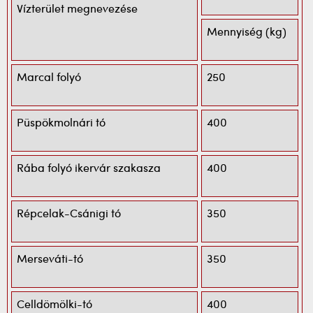
Vízterület megnevezése
Mennyiség (kg)
Marcal folyó
250
Püspökmolnári tó
400
Rába folyó ikervár szakasza
400
Répcelak-Csánigi tó
350
Merseváti-tó
350
Celldömölki-tó
400