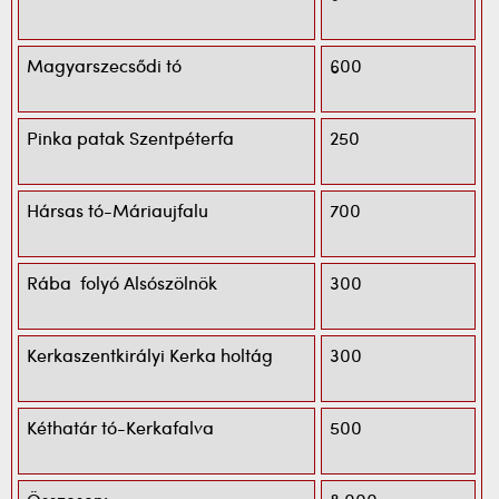
Magyarszecsődi tó
600
Pinka patak Szentpéterfa
250
Hársas tó-Máriaujfalu
700
Rába folyó Alsószölnök
300
Kerkaszentkirályi Kerka holtág
300
Kéthatár tó-Kerkafalva
500