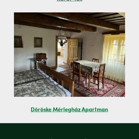
Döröske Mérlegház Apartman