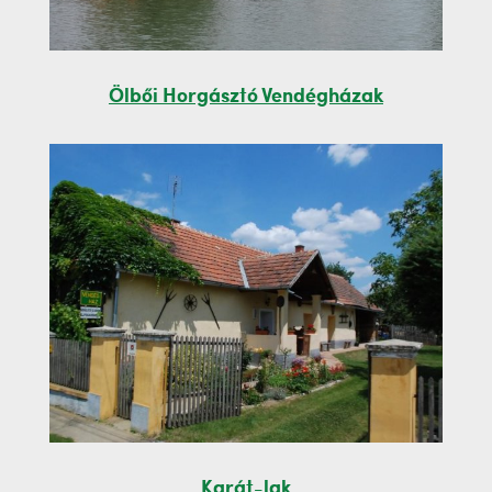
Ölbői Horgásztó Vendégházak
Karát-lak