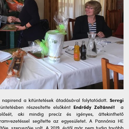
 napirend a kitüntetések átadásával folytatódott.
Seregi
ntetésben részesítette elsőként
Endrődy Zoltánnét
a
lősét, aki mindig precíz és igényes, áttekinthető
gramvezetéssel segítette az egyesületet. A Pannónia HE
tője, szervezője volt. A 2019. évtől már nem tudja tovább