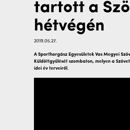
tartott a Sz
hétvégén
2019.05.27.
A Sporthorgász Egyesületek Vas Megyei Szö
Küldöttgyűlését szombaton, melyen a Szövets
idei év terveiről.