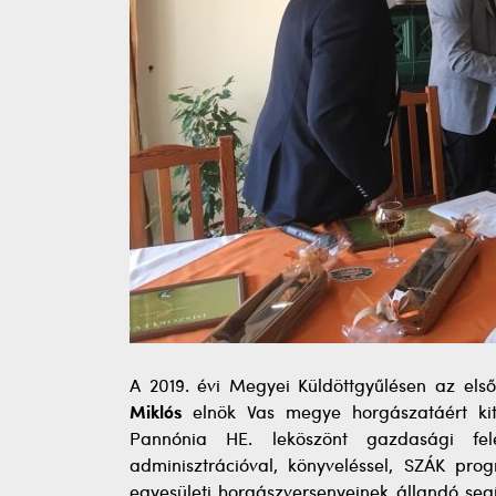
A 2019. évi Megyei Küldöttgyűlésen az első
Miklós
elnök Vas megye horgászatáért kitü
Pannónia HE. leköszönt gazdasági fele
adminisztrációval, könyveléssel, SZÁK pro
egyesületi horgászversenyeinek állandó segí