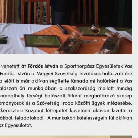
 vehetett át
Fördős István
a Sporthorgász Egyesületek Vas
Fördős István a Megyei Szövetség hivatásos halászati őre
ka előtt is már aktívan segítette társadalmi halőrként a Vas
lászati őri munkájában a szakszerűség mellett mindig
zombathely térségi halászati őrként meghatározó szerep
zományosok és a Szövetség Iroda közötti ügyek intézésébe,
resztesi Központ létrejöttét követően aktívan kivette a
ákból, feladatokból. A munkaköri kötelességein túl aktívan
z Egyesületet.