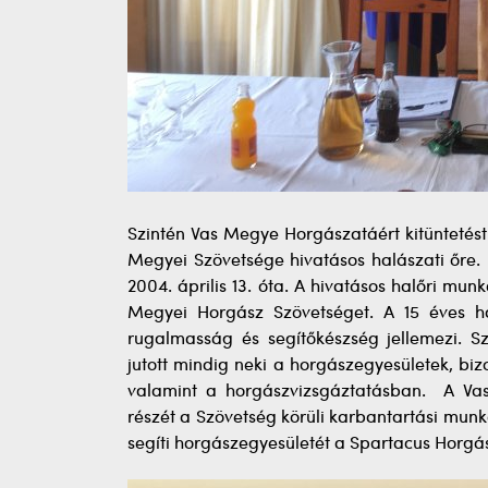
Szintén Vas Megye Horgászatáért kitüntetést
Megyei Szövetsége hivatásos halászati őre. 
2004. április 13. óta. A hivatásos halőri mun
Megyei Horgász Szövetséget. A 15 éves ha
rugalmasság és segítőkészség jellemezi. S
jutott mindig neki a horgászegyesületek, bi
valamint a horgászvizsgáztatásban. A Vaske
részét a Szövetség körüli karbantartási munk
segíti horgászegyesületét a Spartacus Horgás