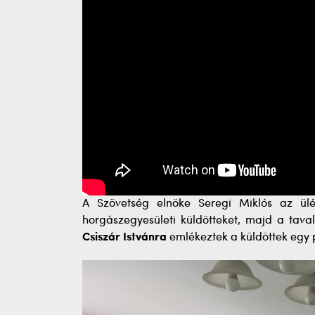
A Szövetség elnöke Seregi Miklós az ül
horgászegyesületi küldötteket, majd a tavaly
Csiszár Istvánra
emlékeztek a küldöttek egy p