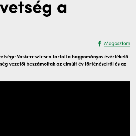
övetség a
Megosztom
vetsége Vaskeresztesen tartotta hagyományos évértékelő
ég vezetői beszámoltak az elmúlt év történéseiről és az