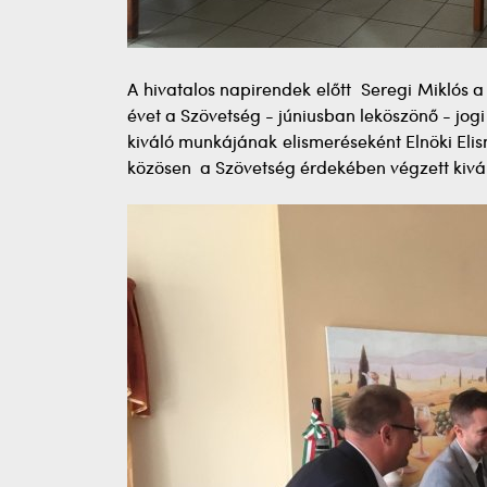
A hivatalos napirendek előtt Seregi Miklós a
évet a Szövetség - júniusban leköszönő - jog
kiváló munkájának elismeréseként Elnöki Eli
közösen a Szövetség érdekében végzett kiv