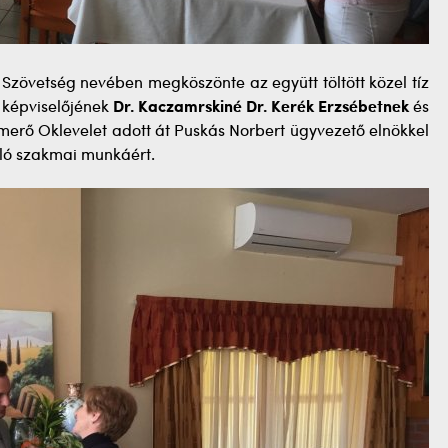
 Szövetség nevében megköszönte az együtt töltött közel tíz
i képviselőjének
Dr. Kaczamrskiné Dr. Kerék Erzsébetnek
és
smerő Oklevelet adott át Puskás Norbert ügyvezető elnökkel
áló szakmai munkáért.