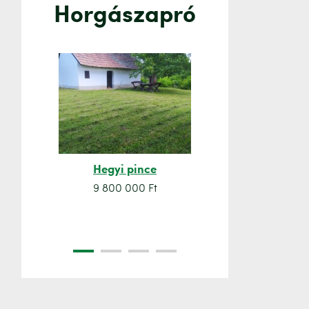
Horgászapró
Hegyi pince
Orsó sze
9 800 000 Ft
7 500 