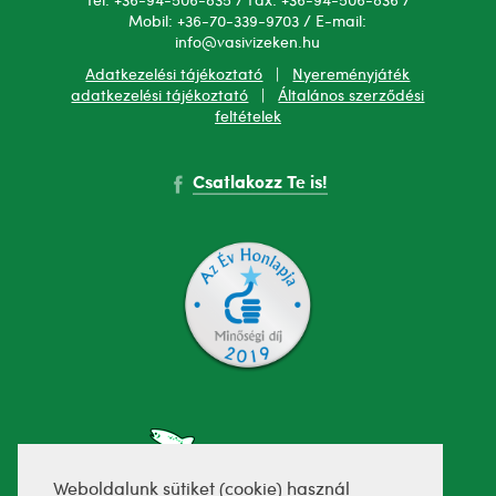
Tel: +36-94-506-835 / Fax: +36-94-506-836 /
Mobil: +36-70-339-9703 / E-mail:
info@vasivizeken.hu
Adatkezelési tájékoztató
|
Nyereményjáték
adatkezelési tájékoztató
|
Általános szerződési
feltételek
Csatlakozz Te is!
Weboldalunk sütiket (cookie) használ