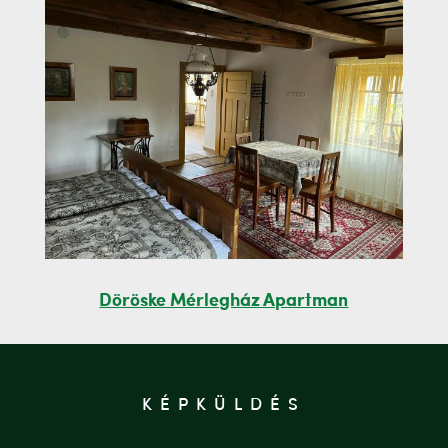
Döröske Mérlegház Apartman
KÉPKÜLDÉS