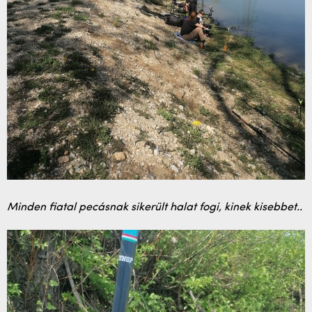
Minden fiatal pecásnak sikerült halat fogi, kinek kisebbet..