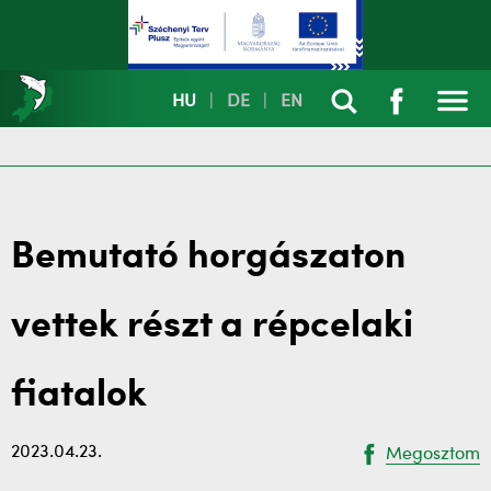
HU
|
DE
|
EN
Bemutató horgászaton
vettek részt a répcelaki
fiatalok
2023.04.23.
Megosztom