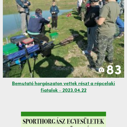
83
Bemutató horgászaton vettek részt a répcelaki
fiatalok - 2023.04.22