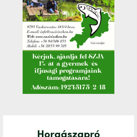
Horgászapró