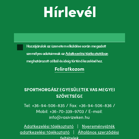
Hírlevél
Hozzájárulok az üzenetem elküldése során megadott
személyes adataimnak az
Adatkezelési tájékoztatóban
meghatározott célból és ideig történő kezeléséhez.
Feliratkozom
SPORTHORGÁSZ EGYESÜLETEK VAS MEGYEI
SZÖVETSÉGE
Tel: +36-94-506-835 / Fax: +36-94-506-836 /
Mobil: +36-70-339-9703 / E-mail:
info@vasivizeken.hu
Adatkezelési tájékoztató
|
Nyereményjáték
adatkezelési tájékoztató
|
Általános szerződési
feltételek