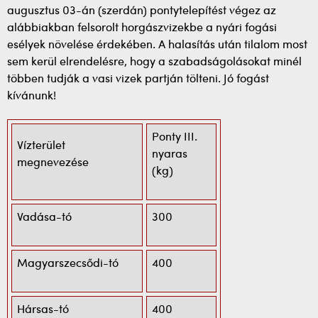
augusztus 03-án (szerdán) pontytelepítést végez az
alábbiakban felsorolt horgászvizekbe a nyári fogási
esélyek növelése érdekében. A halasítás után tilalom most
sem kerül elrendelésre, hogy a szabadságolásokat minél
többen tudják a vasi vizek partján tölteni. Jó fogást
kívánunk!
Ponty III.
Vízterület
nyaras
megnevezése
(kg)
Vadása-tó
300
Magyarszecsődi-tó
400
Hársas-tó
400