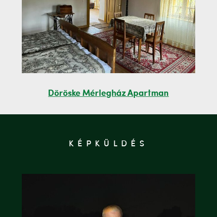
Döröske Mérlegház Apartman
KÉPKÜLDÉS