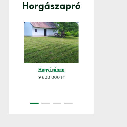
Horgászapró
Hegyi pince
Orsó sze
9 800 000 Ft
7 500 