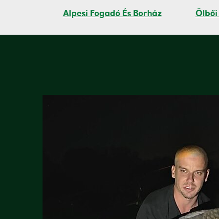
Alpesi Fogadó És Borház
Ölbői