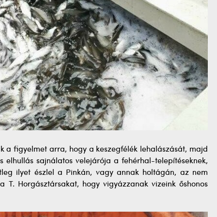
vjuk a figyelmet arra, hogy a keszegfélék lehalászását, majd
s elhullás sajnálatos velejárója a fehérhal-telepítéseknek,
tleg ilyet észlel a Pinkán, vagy annak holtágán, az nem
 a T. Horgásztársakat, hogy vigyázzanak vizeink őshonos