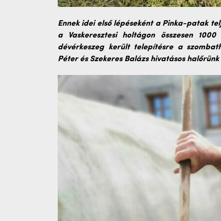
Ennek idei első lépéseként a Pinka-patak te
a Vaskeresztesi holtágon összesen 1000
dévérkeszeg került telepítésre a szombath
Péter és Szekeres Balázs hivatásos halőrünk 