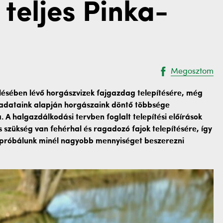
 teljes Pinka-
Megosztom
lésében lévő horgászvizek fajgazdag telepítésére, még
ó adataink alapján horgászaink döntő többsége
A halgazdálkodási tervben foglalt telepítési előírások
s szükség van fehérhal és ragadozó fajok telepítésére, így
 próbálunk minél nagyobb mennyiséget beszerezni