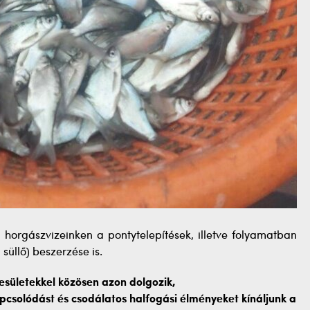
 horgászvizeinken a pontytelepítések, illetve folyamatban
süllő) beszerzése is.
sületekkel közösen azon dolgozik,
csolódást és csodálatos halfogási élményeket kínáljunk a