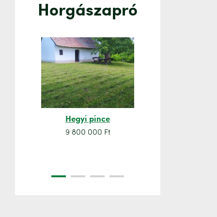
Horgászapró
Hegyi pince
Orsó sze
9 800 000 Ft
7 500 