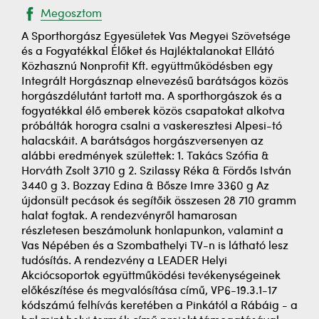
Megosztom
A Sporthorgász Egyesületek Vas Megyei Szövetsége
és a Fogyatékkal Élőket és Hajléktalanokat Ellátó
Közhasznú Nonprofit Kft. együttműködésben egy
Integrált Horgásznap elnevezésű barátságos közös
horgászdélutánt tartott ma. A sporthorgászok és a
fogyatékkal élő emberek közös csapatokat alkotva
próbálták horogra csalni a vaskeresztesi Alpesi-tó
halacskáit. A barátságos horgászversenyen az
alábbi eredmények születtek: 1. Takács Szófia &
Horváth Zsolt 3710 g 2. Szilassy Réka & Fördős István
3440 g 3. Bozzay Edina & Bősze Imre 3360 g Az
újdonsült pecások és segítőik összesen 28 710 gramm
halat fogtak. A rendezvényről hamarosan
részletesen beszámolunk honlapunkon, valamint a
Vas Népében és a Szombathelyi TV-n is látható lesz
tudósítás. A rendezvény a LEADER Helyi
Akciócsoportok együttműködési tevékenységeinek
előkészítése és megvalósítása című, VP6-19.3.1-17
kódszámú felhívás keretében a Pinkától a Rábáig - a