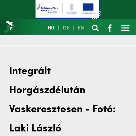
HU
|
DE
|
EN
Integrált
Horgászdélután
Vaskeresztesen - Fotó:
Laki László