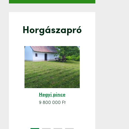
Horgászapró
Hegyi pince
Orsó sze
9 800 000 Ft
7 500 