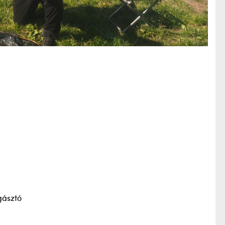
gásztó