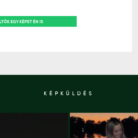
LTÖK EGY KÉPET ÉN IS
KÉPKÜLDÉS