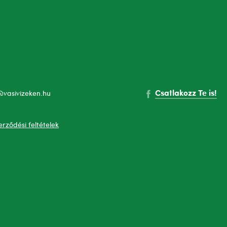
Csatlakozz Te is!
@vasivizeken.hu
erződési feltételek