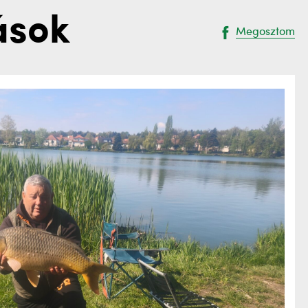
ások
Megosztom