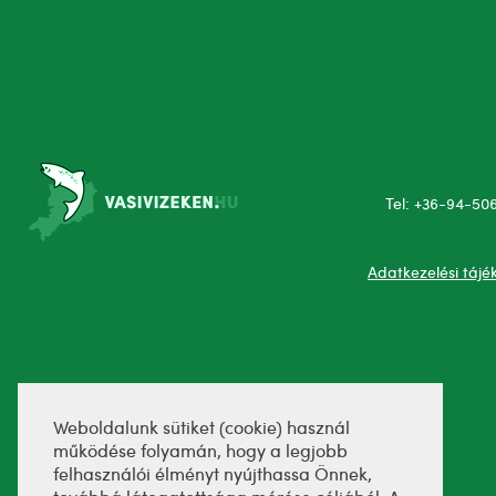
Tel: +36-94-50
Adatkezelési tájé
Weboldalunk sütiket (cookie) használ
működése folyamán, hogy a legjobb
felhasználói élményt nyújthassa Önnek,