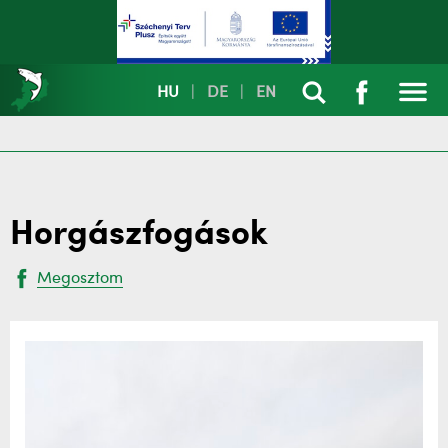
HU
|
DE
|
EN
Horgászfogások
Megosztom