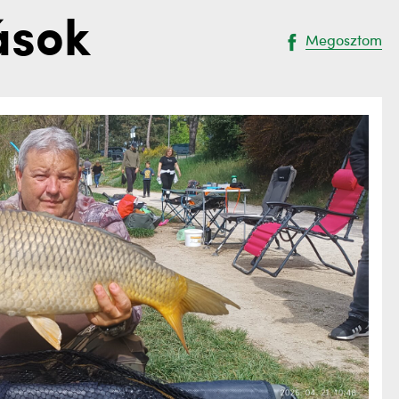
ások
Megosztom