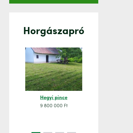
Horgászapró
Hegyi pince
Orsó sze
9 800 000 Ft
7 500 