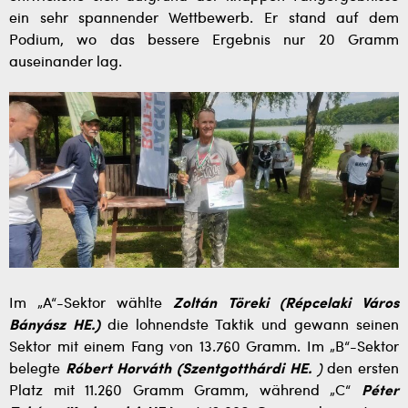
ein sehr spannender Wettbewerb. Er stand auf dem
Podium, wo das bessere Ergebnis nur 20 Gramm
auseinander lag.
Im „A“-Sektor wählte
Zoltán Töreki (Répcelaki Város
Bányász HE.)
die lohnendste Taktik und gewann seinen
Sektor mit einem Fang von 13.760 Gramm. Im „B“-Sektor
belegte
Róbert Horváth (Szentgotthárdi HE.
)
den ersten
Platz mit 11.260 Gramm Gramm, während „C“
Péter