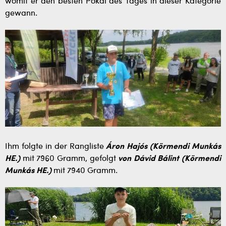
womit er den besten Pokal des Tages in dieser Kategorie
gewann.
Ihm folgte in der Rangliste
Áron Hajós (Körmendi Munkás
HE.)
mit 7960 Gramm, gefolgt
von Dávid Bálint (Körmendi
Munkás HE.)
mit 7940 Gramm.