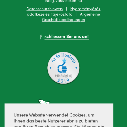
info@vasivizeken.hu
Datenschutzhinweis
|
Nyereményjáték
adatkezelési tájékoztató
|
Allgemeine
Geschäftsbedingungen
schliessen Sie uns an!
Unsere Website verwendet Cookies, um
Ihnen das beste Nutzererlebnis zu bieten