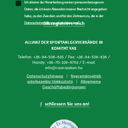
Ich stimme der Verarbeitung meiner personenbezogenen
Daten, die ich beim Absenden meiner Nachricht angegeben
habe, zu den Zwecken und für den Zeitraum zu, die in der
Datenschutzerklärung
angegeben sind.
Ich registriere mich
ALLIANZ DER SPORTANLGERVERBÄNDE IN
KOMITAT VAS
Telefon: +36-94-506-835 / Fax: +36-94-506-836 /
Handy: +36-70-339-9703 / E-mail:
info@vasivizeken.hu
Datenschutzhinweis
|
Nyereményjáték
adatkezelési tájékoztató
|
Allgemeine
Geschäftsbedingungen
schliessen Sie uns an!