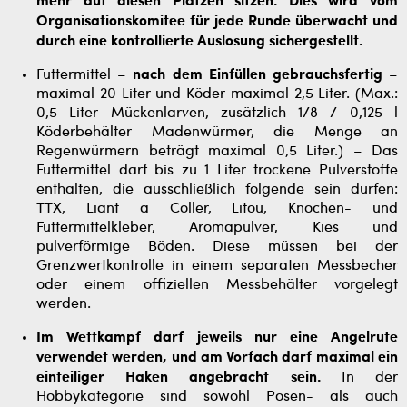
mehr auf diesen Plätzen sitzen. Dies wird vom
Organisationskomitee für jede Runde überwacht und
durch eine kontrollierte Auslosung sichergestellt.
Futtermittel –
nach dem Einfüllen gebrauchsfertig
–
maximal 20 Liter und Köder maximal 2,5 Liter. (Max.:
0,5 Liter Mückenlarven, zusätzlich 1/8 / 0,125 l
Köderbehälter Madenwürmer, die Menge an
Regenwürmern beträgt maximal 0,5 Liter.) – Das
Futtermittel darf bis zu 1 Liter trockene Pulverstoffe
enthalten, die ausschließlich folgende sein dürfen:
TTX, Liant a Coller, Litou, Knochen- und
Futtermittelkleber, Aromapulver, Kies und
pulverförmige Böden. Diese müssen bei der
Grenzwertkontrolle in einem separaten Messbecher
oder einem offiziellen Messbehälter vorgelegt
werden.
Im Wettkampf darf jeweils nur eine Angelrute
verwendet werden, und am Vorfach darf maximal ein
einteiliger Haken angebracht sein.
In der
Hobbykategorie sind sowohl Posen- als auch