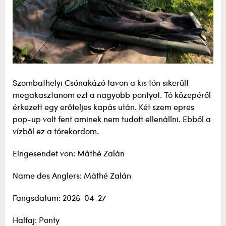
Szombathelyi Csónakázó tavon a kis tón sikerült
megakasztanom ezt a nagyobb pontyot. Tó közepéről
érkezett egy erőteljes kapás után. Két szem epres
pop-up volt fent aminek nem tudott ellenállni. Ebből a
vízből ez a tórekordom.
Eingesendet von: Máthé Zalán
Name des Anglers: Máthé Zalán
Fangsdatum: 2026-04-27
Halfaj: Ponty