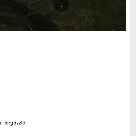
s Horgásztó