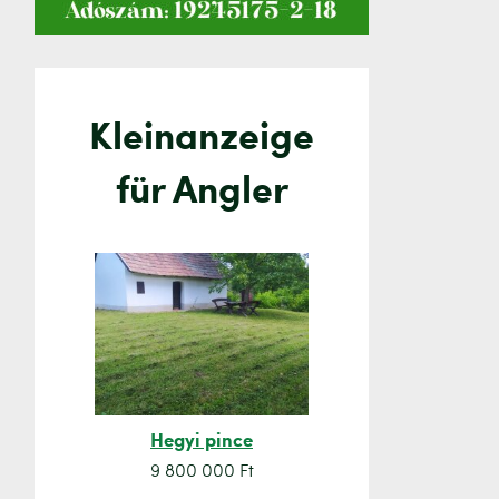
Kleinanzeige
für Angler
Hegyi pince
Orsó sze
9 800 000 Ft
7 500 