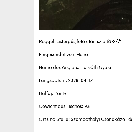
Reggeli sistergős,fotó után szia 👍🍀😄
Eingesendet von: Hoho
Name des Anglers: Horváth Gyula
Fangsdatum: 2026-04-17
Halfaj: Ponty
Gewicht des Fisches: 9.6
Ort und Stelle: Szombathelyi Csónakázó- é