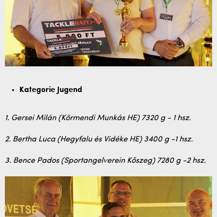
Kategorie Jugend
1. Gersei Milán (Körmendi Munkás HE) 7320 g - 1 hsz.
2. Bertha Luca (Hegyfalu és Vidéke HE) 3400 g -1 hsz.
3. Bence Pados (Sportangelverein Kőszeg) 7280 g -2 hsz.