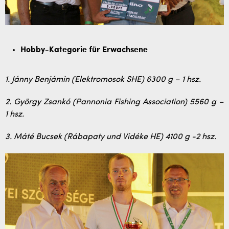
Hobby-Kategorie für Erwachsene
1. Jánny Benjámin (Elektromosok SHE) 6300 g – 1 hsz.
2. György Zsankó (Pannonia Fishing Association) 5560 g –
1 hsz.
3. Máté Bucsek (Rábapaty und Vidéke HE) 4100 g -2 hsz.