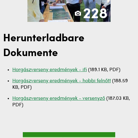
228
Herunterladbare
Dokumente
Horgászverseny eredmények - ifi
(189.1 KB, PDF)
Horgászverseny eredmények - hobbi felnőtt
(188.59
KB, PDF)
Horgászverseny eredmények - versenyző
(187.03 KB,
PDF)