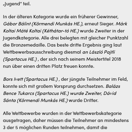
„Jugend“ teil.
In der älteren Kategorie wurde ein früherer Gewinner,
Gábor Bálint (Körmendi Munkás HE.),
erneut Sieger.
Márk
Koltai Máté Koltai (Kéthátar-tó HE.)
wurde Zweiter in der
Jugendkategorie. Alle drei belegten mit gleicher Punktzahl
die Bronzemedaille. Das beste dritte Ergebnis ging laut
Wettbewerbsausschreibung diesmal
an László Pajtli
(Spartacus HE.)
, der sich nach seinem Meistertitel 2018
nun über einen dritten Platz freuen konnte.
Bors Ivett (Spartacus HE.)
, der jüngste Teilnehmer im Feld,
konnte sich mit großem Vorsprung durchsetzen.
Balázs
Bence Tukarcs (Spartacus HE.) wurde Zweiter,
Dávid
Sánta (Körmendi Munkás HE.)
wurde Dritter.
Alle Wettbewerbe wurden in der Wettbewerbskategorie
ausgetragen, daher müssen die Teilnehmer an mindestens
3 der 5 möglichen Runden teilnehmen, damit die