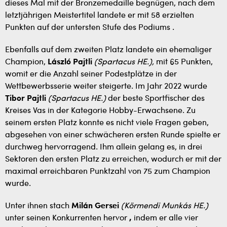
dieses Mal mit der Bronzemedaille begnügen, nach dem
letztjährigen Meistertitel landete er mit 58 erzielten
Punkten auf der untersten Stufe des Podiums .
Ebenfalls auf dem zweiten Platz landete ein ehemaliger
Champion,
László Pajtli
(Spartacus HE.),
mit 65 Punkten,
womit er die Anzahl seiner Podestplätze in der
Wettbewerbsserie weiter steigerte. Im Jahr 2022 wurde
Tibor Pajtli
(Spartacus HE.)
der beste Sportfischer des
Kreises Vas in der Kategorie Hobby-Erwachsene. Zu
seinem ersten Platz konnte es nicht viele Fragen geben,
abgesehen von einer schwächeren ersten Runde spielte er
durchweg hervorragend. Ihm allein gelang es, in drei
Sektoren den ersten Platz zu erreichen, wodurch er mit der
maximal erreichbaren Punktzahl von 75 zum Champion
wurde.
Unter ihnen stach
Milán Gersei
(Körmendi Munkás HE.)
unter seinen Konkurrenten hervor
,
indem er alle vier