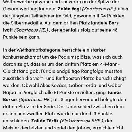
Wettbewerbe gewann und souverän an der Spitze der
Gesamtwertung landete.
Zalán Vogl
(Spartacus HE.),
einer
der jüngsten Teilnehmer im Feld, gewann mit 54 Punkten
die Silbermedaille. Auf dem dritten Platz landete
Bors
Ivett
(Spartacus HE.)
, der ebenfalls stolz auf seine 48
Punkte sein kann.
In der Wettkampfkategorie herrschte ein starker
Konkurrenzkampf um die Podiumsplätze, was sich auch
daran zeigt, dass es um den dritten Platz ein 4-Mann-
Gleichstand gab. Für die endgültige Rangfolge mussten
zusätzlich die viert- und fünftbesten Plätze berücksichtigt
werden. Obwohl Ákos Kovács, Gábor Tordai und Gábor
Hajba im Vergleich alle 61 Punkte erzielten, ging
Tamás
Borsos
(Spartacus HE.)
als Sieger hervor und belegte den
dritten Platz in der Serie. Der Unterschied zwischen dem
ersten und zweiten Platz wurde nur durch 3 Punkte
entschieden.
Zoltán Török
(Elektromosok SHE.),
der
Meister des letzten und vorletzten Jahres, erreichte nicht