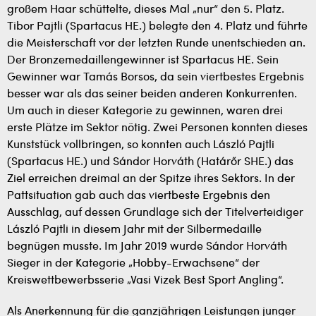
großem Haar schüttelte, dieses Mal „nur“ den 5. Platz.
Tibor Pajtli (Spartacus HE.) belegte den 4. Platz und führte
die Meisterschaft vor der letzten Runde unentschieden an.
Der Bronzemedaillengewinner ist Spartacus HE. Sein
Gewinner war Tamás Borsos, da sein viertbestes Ergebnis
besser war als das seiner beiden anderen Konkurrenten.
Um auch in dieser Kategorie zu gewinnen, waren drei
erste Plätze im Sektor nötig. Zwei Personen konnten dieses
Kunststück vollbringen, so konnten auch László Pajtli
(Spartacus HE.) und Sándor Horváth (Határőr SHE.) das
Ziel erreichen dreimal an der Spitze ihres Sektors. In der
Pattsituation gab auch das viertbeste Ergebnis den
Ausschlag, auf dessen Grundlage sich der Titelverteidiger
László Pajtli in diesem Jahr mit der Silbermedaille
begnügen musste. Im Jahr 2019 wurde Sándor Horváth
Sieger in der Kategorie „Hobby-Erwachsene“ der
Kreiswettbewerbsserie „Vasi Vizek Best Sport Angling“.
Als Anerkennung für die ganzjährigen Leistungen junger