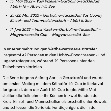
15. Mai 2022 – Vasi Vizeken-Garbolino-TackleBait
Abért–tó – Abért I-II. See
21.-22. Mai 2022 - Garbolino-TackleBait Vas County
Einzel- und Teammeisterschaft - Abért II. See
11. Juni 2022 – Vasi Vizeken-Garbolino-TackleBait –
Magyarszecsőd Cup – Magyarszecsőd-See
In unserer mehrrundigen Wettbewerbsserie starteten
insgesamt 42 Personen in den Hobby-Erwachsenen- und
Jugendkategorien, während 29 Personen unter den
Teilnehmern starteten.
Die Serie begann Anfang April in Gersekarát und wurde
am ersten Maitag mit dem Kéthatár-tó-Cup in Kerkaval
fortgesetzt, dem der Abért-tó-Cup folgte. Mitte Mai
stellten die Teilnehmer ihr Können in zwei Runden der
Kreis-Einzel- und Mannschaftsmeisterschaft unter Beweis
und schlossen die Serie ab. Für diejenigen, die in der