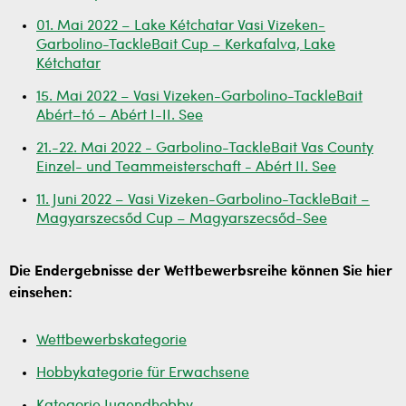
01. Mai 2022 – Lake Kétchatar Vasi Vizeken-
Garbolino-TackleBait Cup – Kerkafalva, Lake
Kétchatar
15. Mai 2022 – Vasi Vizeken-Garbolino-TackleBait
Abért–tó – Abért I-II. See
21.-22. Mai 2022 - Garbolino-TackleBait Vas County
Einzel- und Teammeisterschaft - Abért II. See
11. Juni 2022 – Vasi Vizeken-Garbolino-TackleBait –
Magyarszecsőd Cup – Magyarszecsőd-See
Die Endergebnisse der Wettbewerbsreihe können Sie hier
einsehen:
Wettbewerbskategorie
Hobbykategorie für Erwachsene