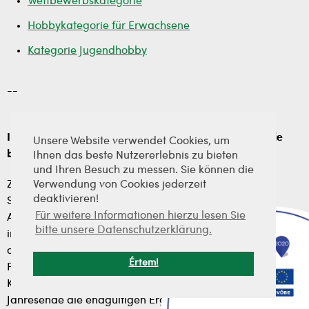
Wettbewerbskategorie
Hobbykategorie für Erwachsene
Kategorie Jugendhobby
--
Im Jahr 2018 wurden Bálint Varga und László Pajtli die
Unsere Website verwendet Cookies, um
besten Eisen-Pecás im Erwachsenenwettbewerb
Ihnen das beste Nutzererlebnis zu bieten
und Ihren Besuch zu messen. Sie können die
Zum neunten Mal hat der Vas County Association of
Verwendung von Cookies jederzeit
deaktivieren!
Sportfishing Associations die Wettbewerbsserie zur
Für weitere Informationen hierzu lesen Sie
Auszeichnung des besten Sportfischers der Vasi-Gewässer
bitte unsere Datenschutzerklärung.
in der Kategorie Hobby- und Wettkampffischen
organisiert. Traditionsgemäß gab Miklós Seregi, der
Értem!
Präsident des Verbandes der Sportfischerverbände des
Komitats Vas, im Rahmen der Vorstandssitzung zum
Jahresende die endgültigen Ergebnisse des einjährigen