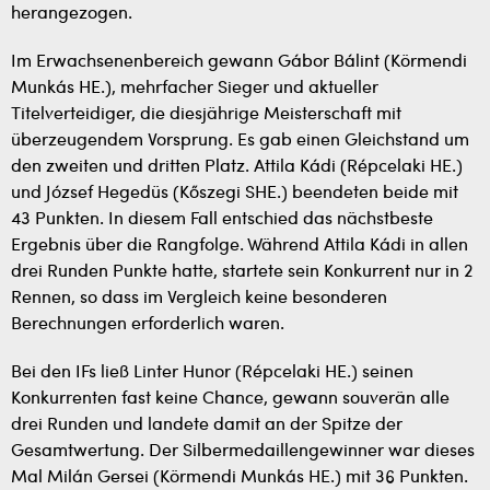
herangezogen.
Im Erwachsenenbereich gewann Gábor Bálint (Körmendi
Munkás HE.), mehrfacher Sieger und aktueller
Titelverteidiger, die diesjährige Meisterschaft mit
überzeugendem Vorsprung. Es gab einen Gleichstand um
den zweiten und dritten Platz. Attila Kádi (Répcelaki HE.)
und József Hegedüs (Kőszegi SHE.) beendeten beide mit
43 Punkten. In diesem Fall entschied das nächstbeste
Ergebnis über die Rangfolge. Während Attila Kádi in allen
drei Runden Punkte hatte, startete sein Konkurrent nur in 2
Rennen, so dass im Vergleich keine besonderen
Berechnungen erforderlich waren.
Bei den IFs ließ Linter Hunor (Répcelaki HE.) seinen
Konkurrenten fast keine Chance, gewann souverän alle
drei Runden und landete damit an der Spitze der
Gesamtwertung. Der Silbermedaillengewinner war dieses
Mal Milán Gersei (Körmendi Munkás HE.) mit 36 Punkten.