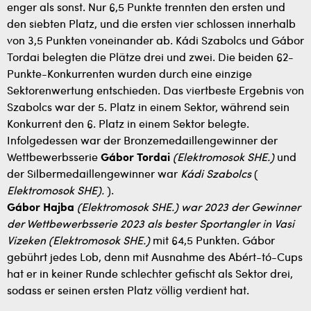
enger als sonst. Nur 6,5 Punkte trennten den ersten und
den siebten Platz, und die ersten vier schlossen innerhalb
von 3,5 Punkten voneinander ab. Kádi Szabolcs und Gábor
Tordai belegten die Plätze drei und zwei. Die beiden 62-
Punkte-Konkurrenten wurden durch eine einzige
Sektorenwertung entschieden. Das viertbeste Ergebnis von
Szabolcs war der 5. Platz in einem Sektor, während sein
Konkurrent den 6. Platz in einem Sektor belegte.
Infolgedessen war der Bronzemedaillengewinner der
Wettbewerbsserie
Gábor Tordai
(Elektromosok SHE.)
und
der Silbermedaillengewinner war
Kádi Szabolcs
(
Elektromosok SHE).
).
Gábor Hajba
(Elektromosok SHE.) war 2023 der Gewinner
der Wettbewerbsserie 2023 als bester Sportangler in Vasi
Vizeken (Elektromosok SHE.)
mit 64,5 Punkten. Gábor
gebührt jedes Lob, denn mit Ausnahme des Abért-tó-Cups
hat er in keiner Runde schlechter gefischt als Sektor drei,
sodass er seinen ersten Platz völlig verdient hat.