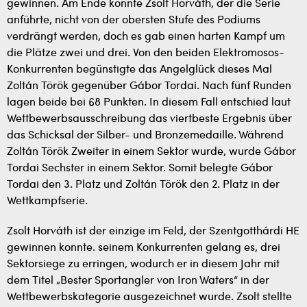
gewinnen. Am Ende konnte Zsolt Horváth, der die Serie
anführte, nicht von der obersten Stufe des Podiums
verdrängt werden, doch es gab einen harten Kampf um
die Plätze zwei und drei. Von den beiden Elektromosos-
Konkurrenten begünstigte das Angelglück dieses Mal
Zoltán Török gegenüber Gábor Tordai. Nach fünf Runden
lagen beide bei 68 Punkten. In diesem Fall entschied laut
Wettbewerbsausschreibung das viertbeste Ergebnis über
das Schicksal der Silber- und Bronzemedaille. Während
Zoltán Török Zweiter in einem Sektor wurde, wurde Gábor
Tordai Sechster in einem Sektor. Somit belegte Gábor
Tordai den 3. Platz und Zoltán Török den 2. Platz in der
Wettkampfserie.
Zsolt Horváth ist der einzige im Feld, der Szentgotthárdi HE
gewinnen konnte. seinem Konkurrenten gelang es, drei
Sektorsiege zu erringen, wodurch er in diesem Jahr mit
dem Titel „Bester Sportangler von Iron Waters“ in der
Wettbewerbskategorie ausgezeichnet wurde. Zsolt stellte