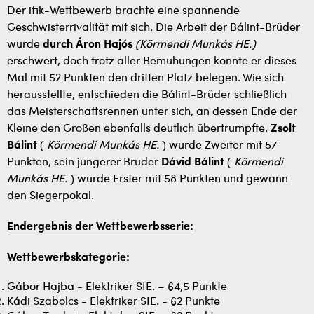
Der ifik-Wettbewerb brachte eine spannende
Geschwisterrivalität mit sich. Die Arbeit der Bálint-Brüder
wurde
durch Áron Hajós
(Körmendi Munkás HE.)
erschwert, doch trotz aller Bemühungen konnte er dieses
Mal mit 52 Punkten den dritten Platz belegen. Wie sich
herausstellte, entschieden die Bálint-Brüder schließlich
das Meisterschaftsrennen unter sich, an dessen Ende der
Kleine den Großen ebenfalls deutlich übertrumpfte.
Zsolt
Bálint
(
Körmendi Munkás HE.
) wurde Zweiter mit 57
Punkten, sein jüngerer Bruder
Dávid Bálint
(
Körmendi
Munkás HE.
) wurde Erster mit 58 Punkten und gewann
den Siegerpokal.
Endergebnis der Wettbewerbsserie:
Wettbewerbskategorie:
Gábor Hajba - Elektriker SIE. – 64,5 Punkte
Kádi Szabolcs - Elektriker SIE. - 62 Punkte