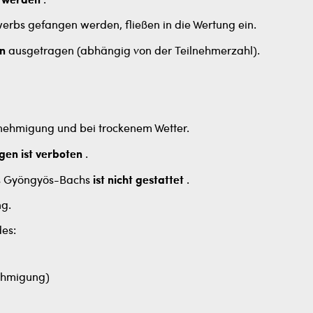
n werden
.
werbs gefangen werden, fließen in die Wertung ein.
en
ausgetragen (abhängig von der Teilnehmerzahl).
nehmigung und bei trockenem Wetter.
en ist verboten
.
es Gyöngyös-Bachs
ist nicht gestattet
.
ng.
es:
nehmigung)