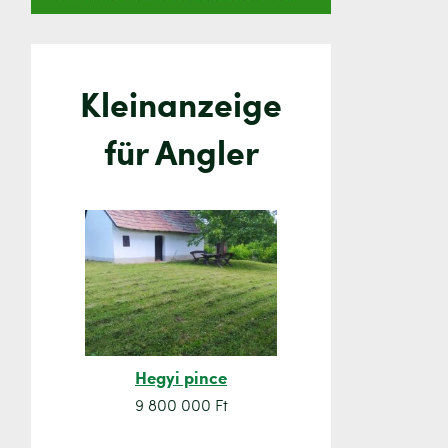
Kleinanzeige
für Angler
Hegyi pince
Orsó sze
9 800 000 Ft
7 500 