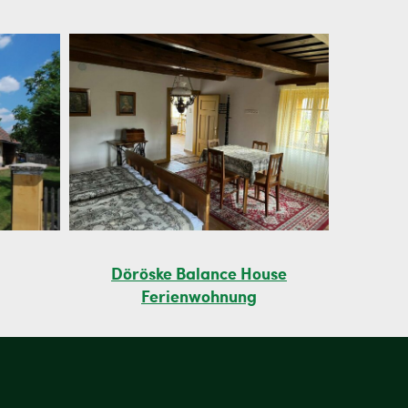
Döröske Balance House
Ferienwohnung