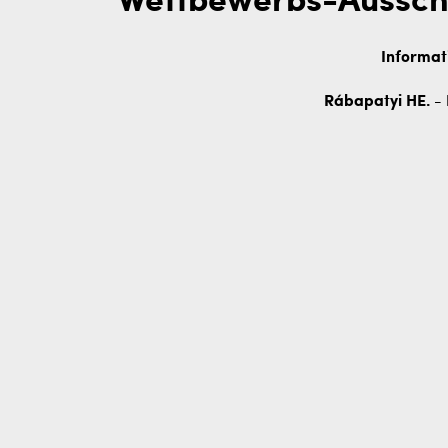
Wettbewerbs-Aussch
Informat
Rábapatyi HE. - 