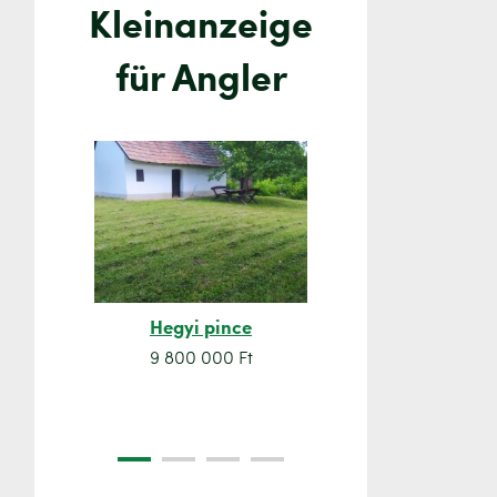
Kleinanzeige
für Angler
Hegyi pince
Orsó sze
9 800 000 Ft
7 500 