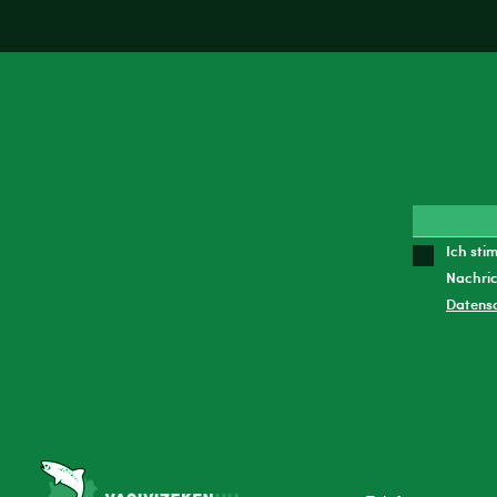
Ich sti
Nachric
Datens