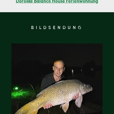
Döröske Balance House Ferienwohnung
BILDSENDUNG