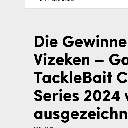
für Ihr Verständnis!
Die Gewinner
Vizeken – Ga
TackleBait 
Series 2024
ausgezeichn