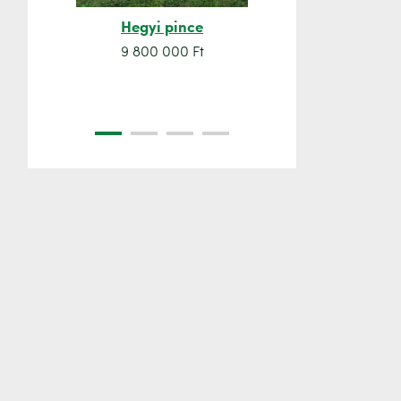
Hegyi pince
Orsó sze
9 800 000 Ft
7 500 