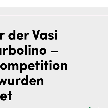
 der Vasi
rbolino –
Competition
 wurden
et