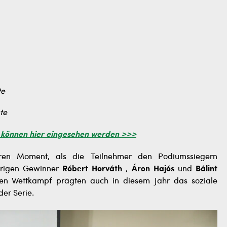
te
te
e können hier eingesehen werden >>>
eren Moment, als die Teilnehmer den Podiumssiegern
ährigen Gewinner
Róbert Horváth
,
Áron Hajós
und
Bálint
 Wettkampf prägten auch in diesem Jahr das soziale
der Serie.