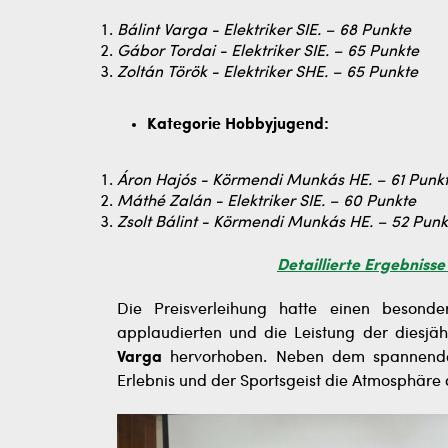
Bálint Varga - Elektriker SIE. – 68 Punkte
Gábor Tordai - Elektriker SIE. – 65 Punkte
Zoltán Török - Elektriker SHE. – 65 Punkte
Kategorie Hobbyjugend:
Áron Hajós - Körmendi Munkás HE. – 61 Punk
Máthé Zalán - Elektriker SIE. – 60 Punkte
Zsolt Bálint - Körmendi Munkás HE. – 52 Punk
Detaillierte Ergebniss
Die Preisverleihung hatte einen besond
applaudierten und die Leistung der diesj
Varga
hervorhoben. Neben dem spannenden
Erlebnis und der Sportsgeist die Atmosphäre 