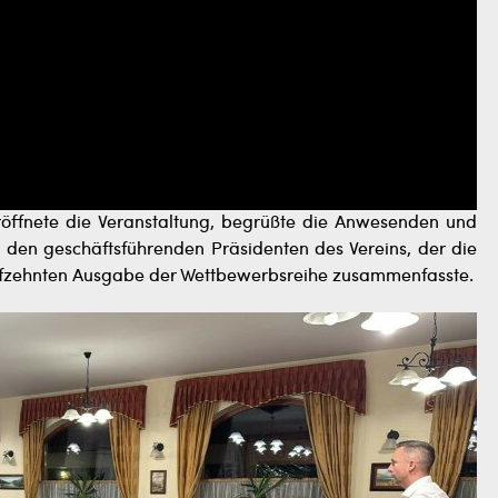
eröffnete die Veranstaltung, begrüßte die Anwesenden und
 den geschäftsführenden Präsidenten des Vereins, der die
nfzehnten Ausgabe der Wettbewerbsreihe zusammenfasste.