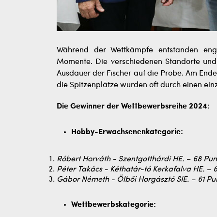
Während der Wettkämpfe entstanden enge
Momente. Die verschiedenen Standorte und 
Ausdauer der Fischer auf die Probe. Am Ende
die Spitzenplätze wurden oft durch einen ein
Die Gewinner der Wettbewerbsreihe 2024:
Hobby-Erwachsenenkategorie:
Róbert Horváth - Szentgotthárdi HE. – 68 Pun
Péter Takács - Kéthatár-tó Kerkafalva HE. – 
Gábor Németh - Ölbői Horgásztó SIE. – 61 Pu
Wettbewerbskategorie: