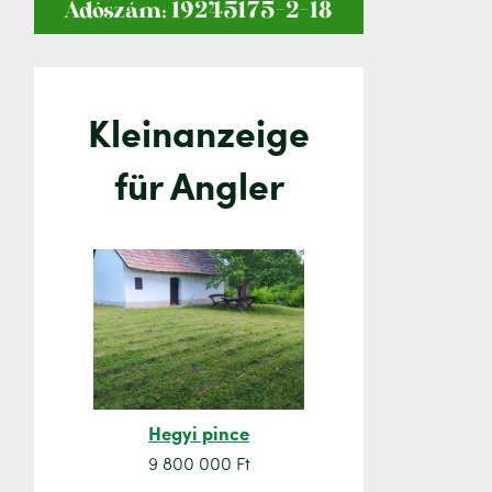
Kleinanzeige
für Angler
Hegyi pince
Orsó sze
9 800 000 Ft
7 500 