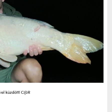
el küzdött! C@R