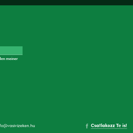
den meiner
Csatlakozz Te is!
nfo@vasivizeken.hu