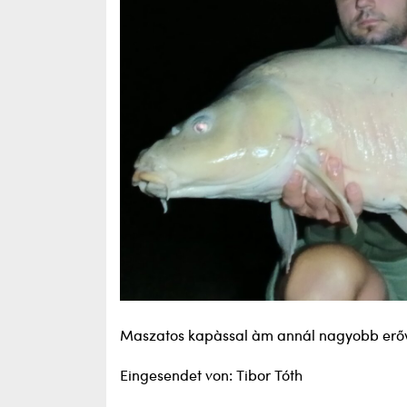
Maszatos kapàssal àm annál nagyobb erőv
Eingesendet von: Tibor Tóth