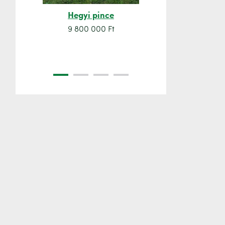
Hegyi pince
Orsó sze
9 800 000 Ft
7 500 