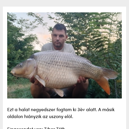
Ezt a halat negyedszer fogtam ki 3èv alatt. A másik
oldalon hiányzik az uszony elöl.