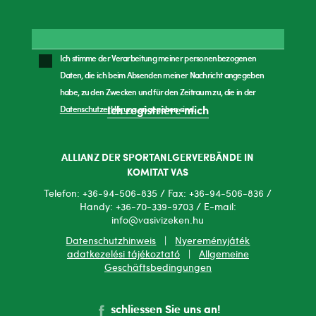
Ich stimme der Verarbeitung meiner personenbezogenen
Daten, die ich beim Absenden meiner Nachricht angegeben
habe, zu den Zwecken und für den Zeitraum zu, die in der
Datenschutzerklärung
angegeben sind.
Ich registriere mich
ALLIANZ DER SPORTANLGERVERBÄNDE IN
KOMITAT VAS
Telefon: +36-94-506-835 / Fax: +36-94-506-836 /
Handy: +36-70-339-9703 / E-mail:
info@vasivizeken.hu
Datenschutzhinweis
|
Nyereményjáték
adatkezelési tájékoztató
|
Allgemeine
Geschäftsbedingungen
schliessen Sie uns an!